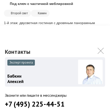
Под ключ с частичной меблировкой
Скопировать ссылку
Второй свет
Камин
1-й этаж: двусветная гостиная с дровяным панорамным
камином, столовая, кухня, холл с гардеробной, гостевой с/у, 2
спальни, ванная комната, п...
Подробнее
79 800 000
₽
98 500 000
₽
Связаться с брокером
Эксперт проекта
Бабкин
Алексей
Загород
Звоните или пишите в мессенджеры
Коттеджные поселки
+7 (495) 225-44-51
Коттеджи