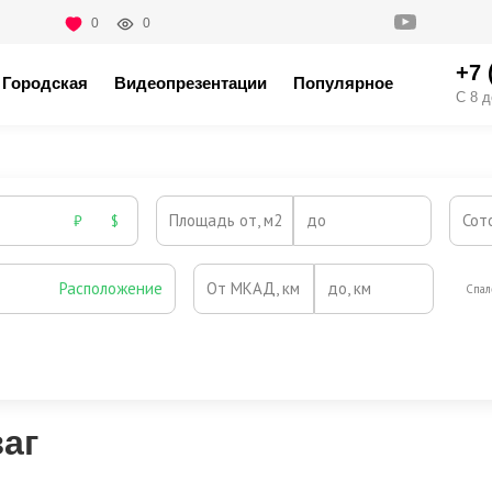
0
0
+7 
Городская
Видеопрезентации
Популярное
С 8 д
Площадь от, м2
до
Сот
₽
$
Расположение
От МКАД, км
до, км
Спал
Охрана
Камин
Есть
Нет
Выезд на платную трассу
аг