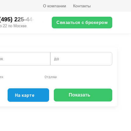
О компании
Контакты
(495) 225-44-XX
Связаться с брокером
о 22 по Москве
ок
до
ен
Отделка
На карте
Показать
Эксклюзивы
Видео-обзор