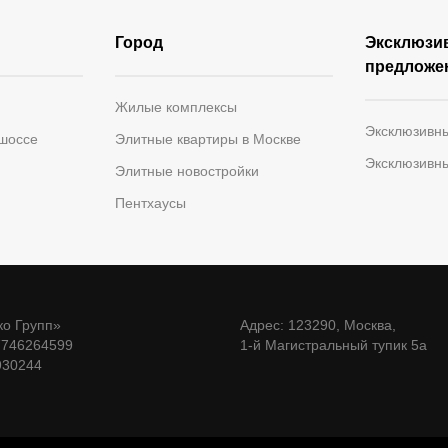
Город
Эксклюзи
предложе
Жилые комплексы
Эксклюзивн
 шоссе
Элитные квартиры в Москве
Эксклюзивн
Элитные новостройки
Пентхаусы
о Групп»
Адрес: 123290, Москва,
7746264599
1-й Магистральный тупик 5а
930244