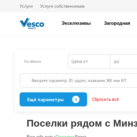
Услуги
Услуги собственникам
Эксклюзивы
Загородная
Цена от
до
Тип объекта
Введите параметр, ID, адрес, название ЖК или КП
Ещё параметры
Сбросить всё
0
Баня
Бассейн
Кол-во этажей
Поселки рядом с Минз