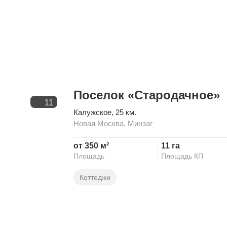
Поселок «Стародачное»
11
Калужское
, 25 км.
Новая Москва
,
Минзаг
от 350 м²
11 га
Площадь
Площадь КП
Коттеджи