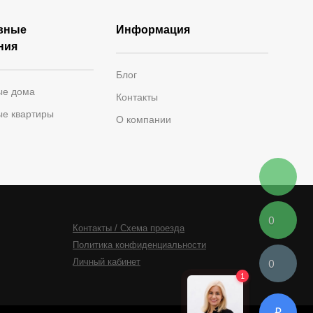
вные
Информация
ния
Блог
ые дома
Контакты
ые квартиры
О компании
0
Контакты / Схема проезда
Политика конфиденциальности
0
Личный кабинет
₽