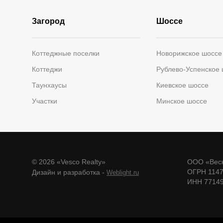
Загород
Шоссе
Коттеджные поселки
Новорижское шоссе
Коттеджи
Рублево-Успенское
Таунхаусы
Киевское шоссе
Участки
Минское шоссе
© 2026 «Vesco Realty»
ООО «Веск
ОГРН 114
Дизайн и разработка -
Weblight.ru
ИНН 7714