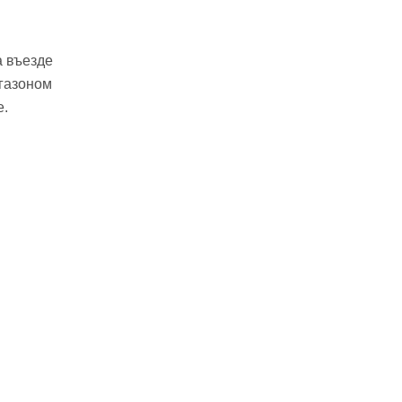
а въезде
 газоном
е.