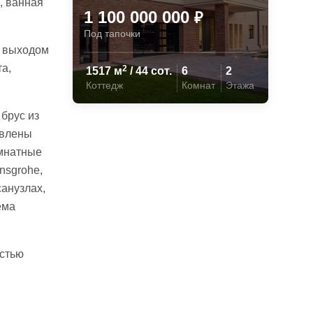
и, ванная
1 100 000 000
₽
Под тапочки
и выходом
та,
2
1517 м
/ 44 сот.
6
2
Коттедж
Комнат
Этажа
брус из
овлены
омнатные
nsgrohe,
санузлах,
ема
остью