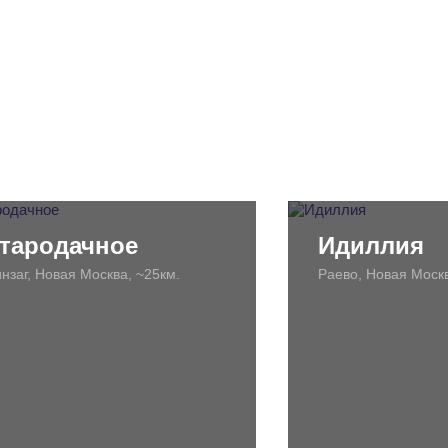
тародачное
Идиллия
нзаг, Новая Москва, ~25км.
Раево, Новая Москв