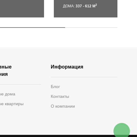
2
ДОМА:
337 - 612 М
вные
Информация
ния
Блог
ые дома
Контакты
ые квартиры
О компании