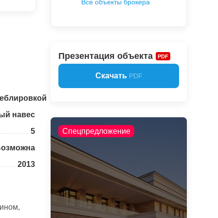
Все объекты брокера
Презентация объекта
PDF
Скачать
PDF
меблировкой
ый навес
5
Спецпредложение
Возможна
2013
ином,