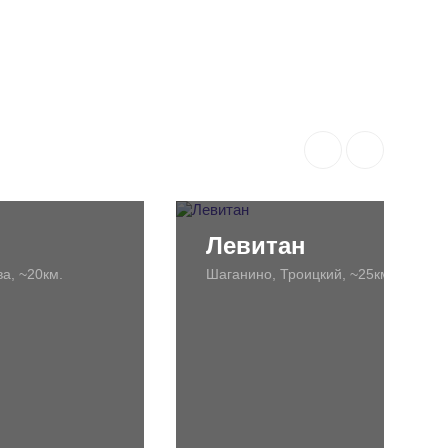
Левитан
а, ~20км.
Шаганино, Троицкий, ~25км.