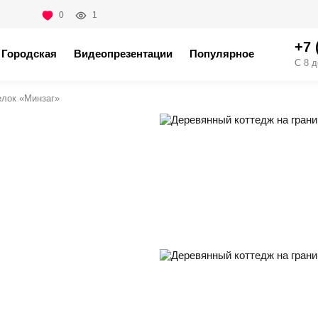
0
1
+7 
Городская
Видеопрезентации
Популярное
С 8 д
елок «Минзаг»