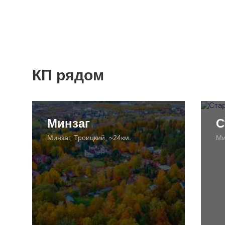
КП рядом
Минзаг
С
Минзаг, Троицкий, ~24км.
Ми