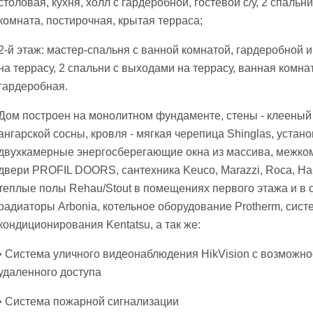
столовая, кухня, холл с гардеробной, гостевой с/у, 2 спальн
комната, постирочная, крытая терраса;
2-й этаж: мастер-спальня с ванной комнатой, гардеробной 
на террасу, 2 спальни с выходами на террасу, ванная комна
гардеробная.
Дом построен на монолитном фундаменте, стены - клееный 
ангарской сосны, кровля - мягкая черепица Shinglas, устан
двухкамерные энергосберегающие окна из массива, межк
двери PROFIL DOORS, сантехника Keuco, Marazzi, Roca, Ha
теплые полы Rehau/Stout в помещениях первого этажа и в 
радиаторы Arbonia, котельное оборудование Protherm, сист
кондиционирования Kentatsu, а так же:
• Система уличного видеонаблюдения HikVision с возможн
удаленного доступа
• Система пожарной сигнализации