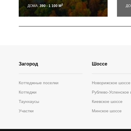
2
ДОМА:
390 - 1 100 М
ДО
Загород
Шоссе
Коттеджные поселки
Новорижское шоссе
Коттеджи
Рублево-Успенское
Таунхаусы
Киевское шоссе
Участки
Минское шоссе