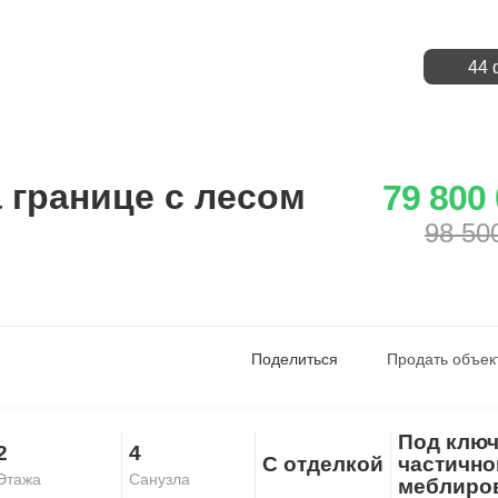
44 
 границе с лесом
79 800
98 50
Поделиться
Продать объек
Под ключ
2
4
Скопировать ссылку
С отделкой
частично
Этажа
Санузла
меблиро