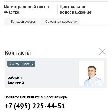
Магистральный газ на
Центральное
Скопировать ссылку
участке
водоснабжение
Большой участок
С лесными деревьями
Большой, красивый участок 32 сотки с лесными елями,
березовой рощей и ландшафтным садом в охраняемом
поселке бизнес-класса Новое Лапино. ...
Подробнее
115 000 000
₽
135 000 000
₽
Эксперт проекта
Связаться с брокером
Бабкин
Алексей
Звоните или пишите в мессенджеры
+7 (495) 225-44-51