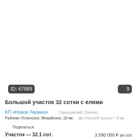
ID: 47989
9
Большой участок 32 сотки с елями
КП «Новое Лапино»
Одинцовский
,
Лапино
Рублево-Успенское
,
Можайское
, 18 км.
До платной трассы ~ 8 км.
Поделиться
Участок — 32.1 сот.
3 590 000
₽
за сот.