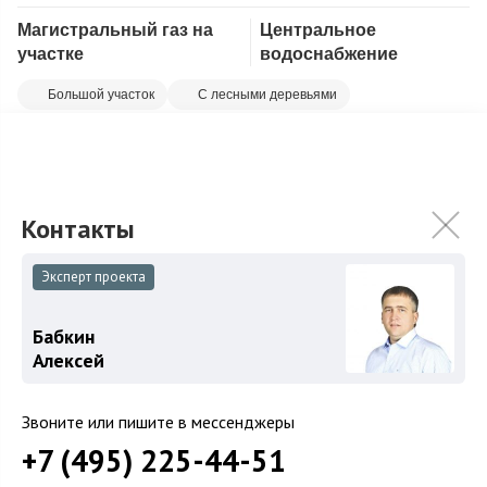
Магистральный газ на
Центральное
Скопировать ссылку
участке
водоснабжение
Большой участок
С лесными деревьями
Большой, красивый участок 32 сотки с лесными елями,
березовой рощей и ландшафтным садом в охраняемом
поселке бизнес-класса Новое Лапино. ...
Подробнее
115 000 000
₽
135 000 000
₽
Эксперт проекта
Связаться с брокером
Бабкин
Алексей
Звоните или пишите в мессенджеры
+7 (495) 225-44-51