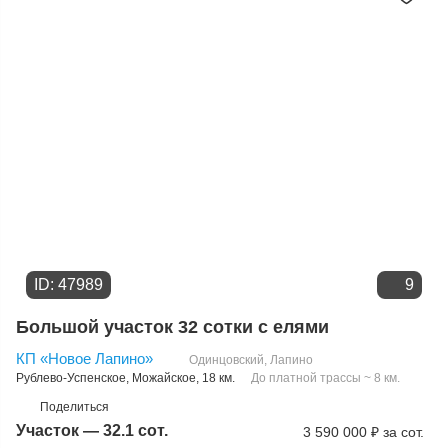
ID: 47989
9
Большой участок 32 сотки с елями
КП «Новое Лапино»
Одинцовский
,
Лапино
Рублево-Успенское
,
Можайское
, 18 км.
До платной трассы ~ 8 км.
Поделиться
Участок — 32.1 сот.
3 590 000
₽
за сот.