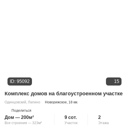
Цене
ID: 95092
15
Комплекс домов на благоустроенном участке
Одинцовский
,
Лапино
Новорижское
, 18 км.
Поделиться
Дом — 200м²
9 сот.
2
Все строения — 323м²
Участок
Этажа