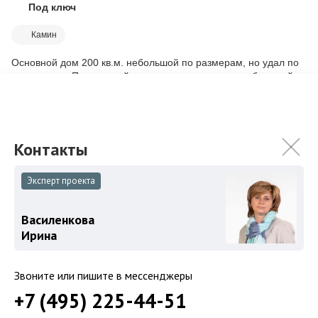
Под ключ
Скопировать ссылку
Камин
Основной дом 200 кв.м. небольшой по размерам, но удал по
планировке. Просторный холл со вторым светом и большой
площадью остекления, разделя...
Подробнее
70 000 000
₽
Связаться с брокером
Эксперт проекта
Василенкова
Загород
Ирина
Коттеджные поселки
Звоните или пишите в мессенджеры
Коттеджи
+7 (495) 225-44-51
Таунхаусы