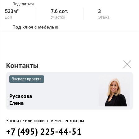
Поделиться
533м²
7.6 сот.
3
Дом
Участок
Этажа
Под ключ с мебелью
Скопировать ссылку
Второй свет
Камин
Таунхаус расположен на первой линии от леса: из окон
открывается прекрасный вид на лесной массив, что создаёт
особую атмосферу уединения и г...
Подробнее
179 000 000
₽
Эксперт проекта
Связаться с брокером
Русакова
Елена
Звоните или пишите в мессенджеры
+7 (495) 225-44-51