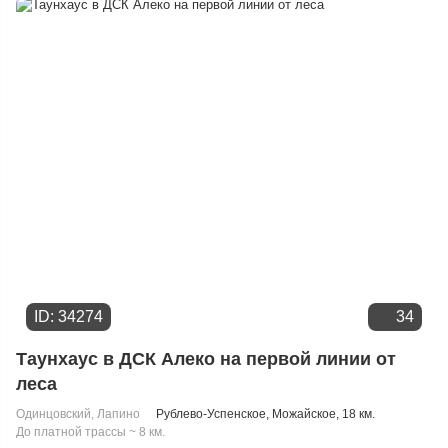
Дате добавления
Цене
ID: 34274
34
Таунхаус в ДСК Алеко на первой линии от
леса
Одинцовский
,
Лапино
Рублево-Успенское
,
Можайское
, 18 км.
До платной трассы ~ 8 км.