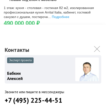
Скопировать ссылку
1 этаж: кухня - столовая - гостиная 82 м2, изолированная
профессиональная кухня Arrital Italia, кабинет, гостевой
санузел с душем, постирочн...
Подробнее
490 000 000
₽
Связаться с брокером
Эксперт проекта
Загород
Коттеджные поселки
Бабкин
Алексей
Коттеджи
Таунхаусы
Звоните или пишите в мессенджеры
Участки
+7 (495) 225-44-51
Шоссе