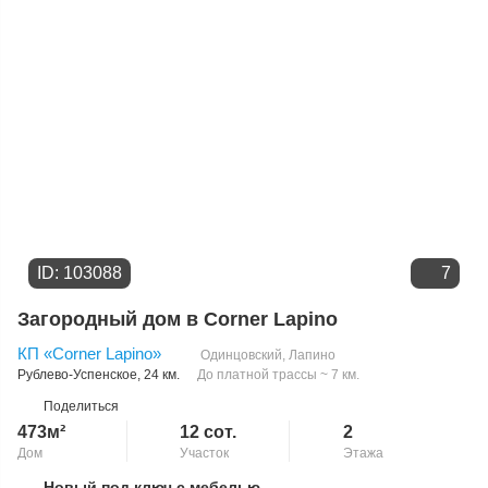
ID: 103088
7
Загородный дом в Corner Lapino
КП «Corner Lapino»
Одинцовский
,
Лапино
Рублево-Успенское
, 24 км.
До платной трассы ~ 7 км.
Поделиться
473м²
12 сот.
2
Дом
Участок
Этажа
Новый под ключ с мебелью