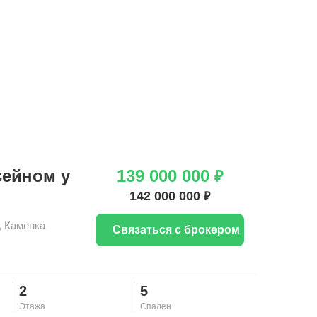
сейном у
139 000 000
₽
142 000 000
₽
,
Каменка
Связаться с брокером
2
5
Этажа
Спален