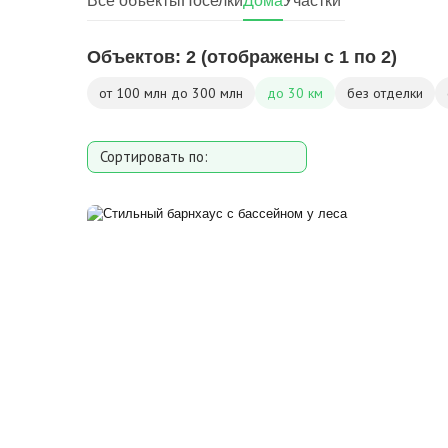
Все объекты
Поселки
Дома
Участки
Объектов:
2
(отображены с 1 по 2)
от 100 млн до 300 млн
до 30 км
без отделки
Сортировать по:
Площади
Площади участка
Расстоянию от МКАД
Дате добавления
Цене