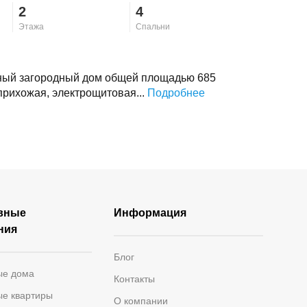
2
4
Этажа
Спальни
ый загородный дом общей площадью 685
прихожая, электрощитовая...
Подробнее
вные
Информация
ния
Блог
ые дома
Контакты
ые квартиры
О компании