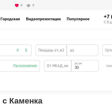
0
0
+7 
Городская
Видеопрезентации
Популярное
С 8 д
Площадь от, м2
до
Сот
₽
$
до, км
Расположение
От МКАД, км
Спал
Охрана
Камин
Есть
Нет
Выезд на платную трассу
 с Каменка