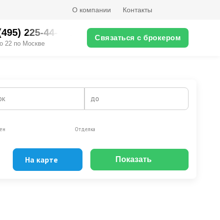
О компании
Контакты
(495) 225-44-XX
Связаться с брокером
о 22 по Москве
ок
до
ен
Отделка
На карте
Показать
Эксклюзивы
Видео-обзор