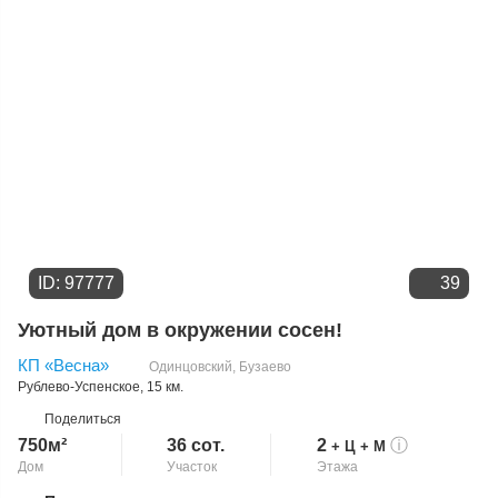
ID: 97777
39
Уютный дом в окружении сосен!
КП «Весна»
Одинцовский
,
Бузаево
Рублево-Успенское
, 15 км.
Поделиться
750м²
36 сот.
2
ⓘ
+ Ц
+ М
Дом
Участок
Этажа