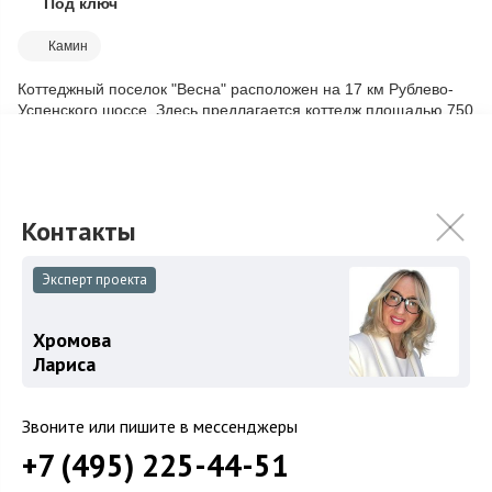
Под ключ
Скопировать ссылку
Камин
Коттеджный поселок "Весна" расположен на 17 км Рублево-
Успенского шоссе. Здесь предлагается коттедж площадью 750
кв.м., с внутренней отделко...
Подробнее
170 000 000
₽
180 000 000
₽
Связаться с брокером
Эксперт проекта
Хромова
Лариса
Звоните или пишите в мессенджеры
+7 (495) 225-44-51