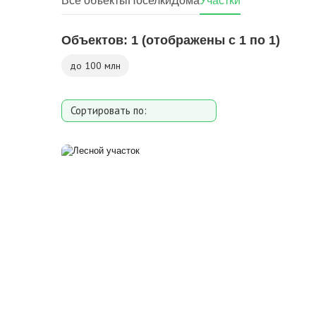
Все объекты
Поселки
Дома
Участки
Объектов:
1
(отображены с 1 по 1)
до 100 млн
Сортировать по:
Площади участка
Расстоянию от МКАД
Дате добавления
Цене