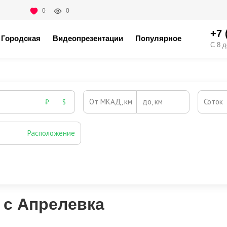
0
0
+7 
Городская
Видеопрезентации
Популярное
С 8 д
От МКАД, км
до, км
Соток
₽
$
Расположение
Эксклюзивы
Видео-обзор
 с Апрелевка