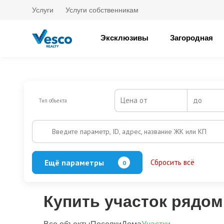
Услуги
Услуги собственникам
Эксклюзивы
Загородная
Цена от
до
Тип объекта
Введите параметр, ID, адрес, название ЖК или КП
Ещё параметры
Сбросить всё
0
Охрана
Есть
Нет
Выезд на платную трассу
Купить участок рядом