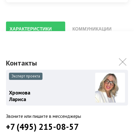
ХАРАКТЕРИСТИКИ
КОММУНИКАЦИИ
Площадь участка
15 сот.
Особенности
Описание объекта
Эксперт проекта
Хромова
Лариса
Предлагается лесной участок 15 соток,
расположенный в элитном коттеджном поселке
"Коттон Вэй" в самом центре знаменитой Николиной
Звоните или пишите в мессенджеры
Горы. Участок имеет правильную форму и спокойный
+7 (495) 215-08-57
рельеф. Все коммуникации центральные. Богатая