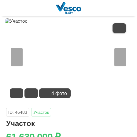
В
ИЗБРАННОЕ
4 фото
ID: 46483
Участок
Участок
61 630 000
₽