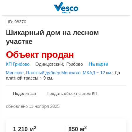
ID: 98370
Шикарный дом на лесном
участке
Объект продан
КП Грибово
Одинцовский
,
Грибово
На карте
Минское
,
Платный дублер Минского
;
МКАД ~ 12 км.
;
До
платной трассы ~ 9 км.
Поделиться
Продать объект в этом КП
обновлено 11 ноября 2025
Скопировать ссылку
2
2
1 210 м
850 м