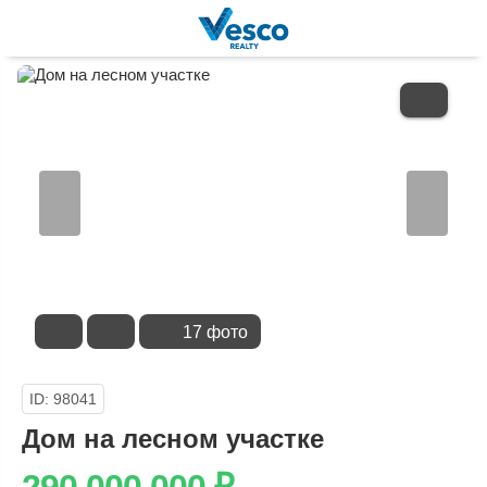
В
ИЗБРАННОЕ
17 фото
ID: 98041
Дом на лесном участке
290 000 000
₽