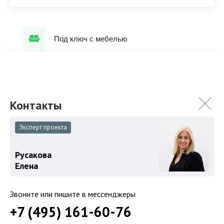
Под ключ с мебелью
ХАРАКТЕРИСТИКИ
КОММУНИКАЦИИ
Эксперт проекта
2
Площадь
1 300 м
Площадь участка
20 сот.
Русакова
Категория земель
Земли поселений
Елена
Использование
ИЖС
Звоните или пишите в мессенджеры
Отделка
Под ключ с мебелью
+7 (495) 161-60-76
Гараж
Гараж на участке