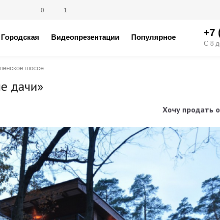
0
1
+7 
Городская
Видеопрезентации
Популярное
С 8 д
пенское шоссе
е дачи»
Хочу продать о