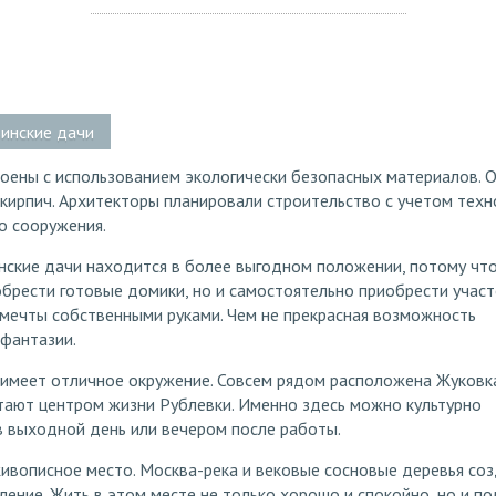
ьинские дачи
оены с использованием экологически безопасных материалов. 
 кирпич. Архитекторы планировали строительство с учетом техн
о сооружения.
нские дачи находится в более выгодном положении, потому что
брести готовые домики, но и самостоятельно приобрести участ
мечты собственными руками. Чем не прекрасная возможность
 фантазии.
имеет отличное окружение. Совсем рядом расположена Жуковк
тают центром жизни Рублевки. Именно здесь можно культурно
в выходной день или вечером после работы.
ивописное место. Москва-река и вековые сосновые деревья со
ение. Жить в этом месте не только хорошо и спокойно, но и по