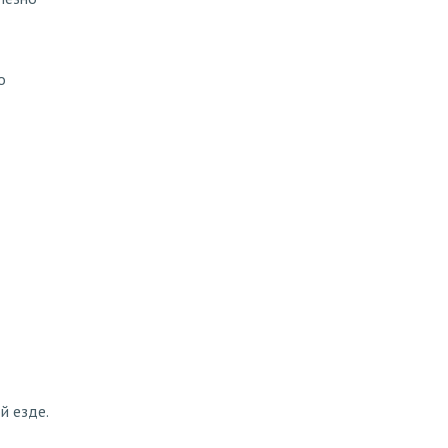
о
й езде.