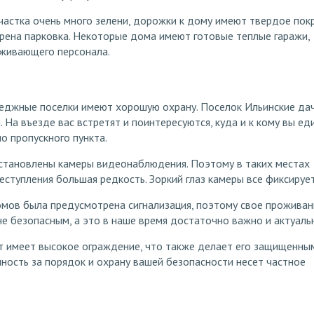
частка очень много зелени, дорожки к дому имеют твердое пок
рена парковка. Некоторые дома имеют готовые теплые гаражи,
уживающего персонала.
теджные поселки имеют хорошую охрану. Поселок Ильинские да
 На въезде вас встретят и поинтересуются, куда и к кому вы ед
о пропускного пункта.
установлены камеры видеонаблюдения. Поэтому в таких местах
ступления большая редкость. Зоркий глаз камеры все фиксирует
омов была предусмотрена сигнализация, поэтому свое проживан
е безопасным, а это в наше время достаточно важно и актуаль
т имеет высокое ограждение, что также делает его защищенны
ность за порядок и охрану вашей безопасности несет частное