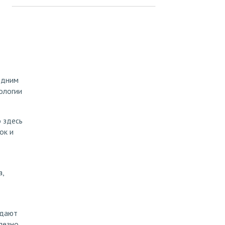
Одним
ологии
 здесь
ок и
а,
здают
лезно