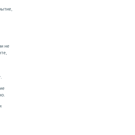
рытие,
чи не
ите,
.
ие
но.
м