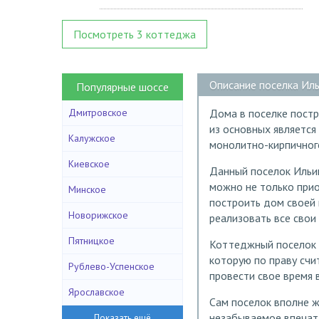
Посмотреть 3 коттеджа
Описание поселка Ил
Популярные шоссе
Дмитровское
Дома в поселке постр
из основных является
Калужское
монолитно-кирпичног
Киевское
Данный поселок Ильи
можно не только прио
Минское
построить дом своей 
Новорижское
реализовать все свои
Пятницкое
Коттеджный поселок 
которую по праву счи
Рублево-Успенское
провести свое время 
Ярославское
Сам поселок вполне ж
незабываемое впечатл