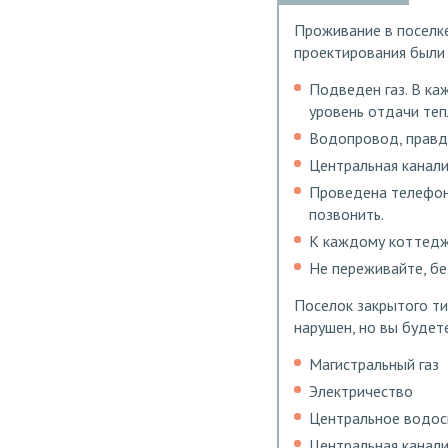
Проживание в поселке
проектирования были
Подведен газ. В ка
уровень отдачи теп
Водопровод, правда
Центральная канали
Проведена телефонн
позвонить.
К каждому коттедж
Не переживайте, бе
Поселок закрытого ти
нарушен, но вы будет
Магистральный газ
Электричество
Центральное водо
Центральная канал