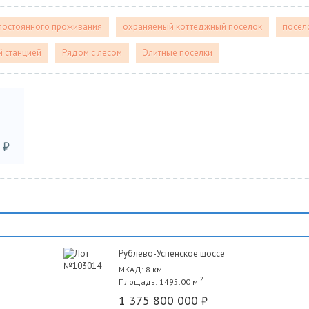
постоянного проживания
охраняемый коттеджный поселок
посело
 станцией
Рядом с лесом
Элитные поселки
₽
Рублево-Успенское шоссе
МКАД: 8 км.
2
Площадь: 1495.00 м
1 375 800 000
₽