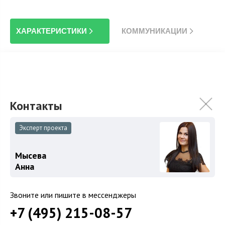
ХАРАКТЕРИСТИКИ
КОММУНИКАЦИИ
2
Площадь
578 м
Площадь участка
16 сот.
Категория земель
Земли поселений
Использование
ИЖС
Гараж
Гараж в доме
Эксперт проекта
Спален
4
Мысева
Уровни
Цоколь
Анна
Возможность прописки
Возможна
Звоните или пишите в мессенджеры
+7 (495) 215-08-57