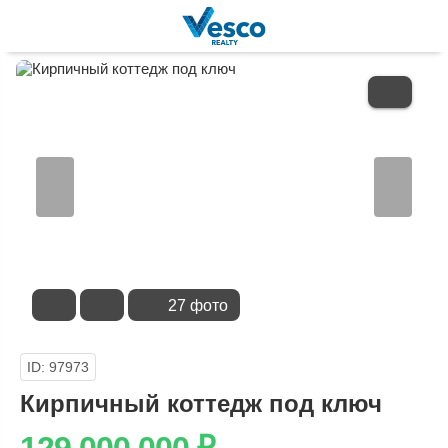
В
ИЗБРАННОЕ
27 фото
ID: 97973
Кирпичный коттедж под ключ
129 000 000
₽