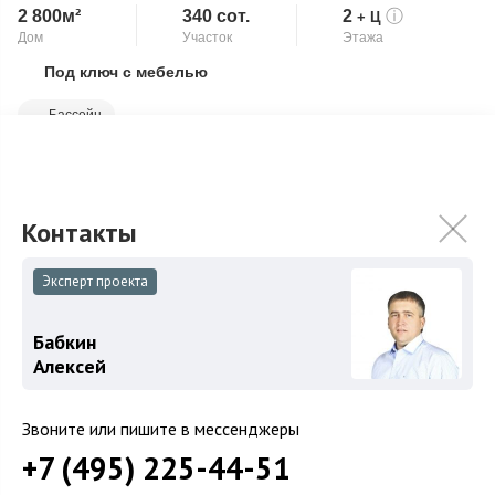
2 800м²
340 сот.
2
ⓘ
+ Ц
Дом
Участок
Этажа
Под ключ с мебелью
Скопировать ссылку
Бассейн
Предлагается великолепная трехуровневая загородная
резиденция в три уровня 2800 кв.м. расположена на лесном
участке 3,9 Га с потрясающим лан...
Подробнее
820 000 000
₽
920 000 000
₽
Эксперт проекта
Связаться с брокером
Бабкин
Алексей
Звоните или пишите в мессенджеры
+7 (495) 225-44-51