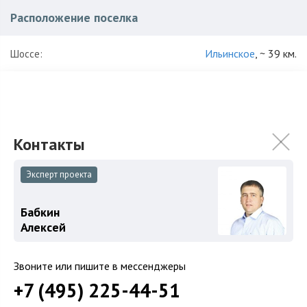
Расположение поселка
Ильинское
, ~ 39 км.
Шоссе:
Одинцовский
,
Супонево
Район:
Характеристики поселка
59
Количество домов:
Эксперт проекта
30 га
Общая площадь поселка:
Бабкин
ИЖС
Использование:
Алексей
Кирпич
Звоните или пишите в мессенджеры
Коттеджи
+7 (495) 225-44-51
375 000 000
₽