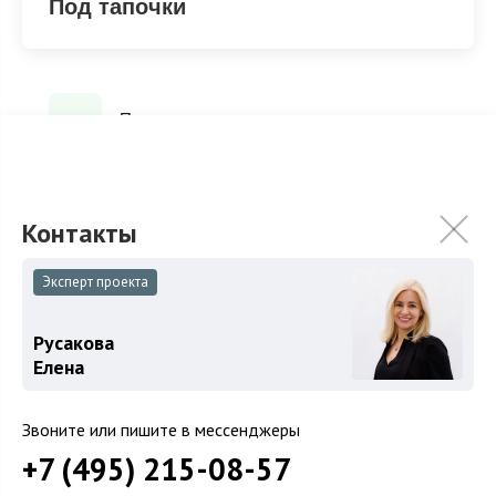
Под тапочки
Под тапочки
ХАРАКТЕРИСТИКИ
КОММУНИКАЦИИ
Эксперт проекта
2
Площадь
490 м
Русакова
Площадь участка
24 сот.
Елена
Категория земель
Земли поселений
Звоните или пишите в мессенджеры
Использование
Под дачное строительство
+7 (495) 215-08-57
Отделка
Под тапочки