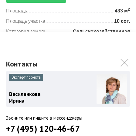
2
Площадь
433 м
Площадь участка
10 сот.
Категория земель
Сельскохозяйственная
Использование
Под садоводство
Отделка
Новый под тапочки
Гараж
Гараж на участке
Спален
4
Эксперт проекта
Уровни
Цоколь
Василенкова
Год постройки
2025
Ирина
Звоните или пишите в мессенджеры
Особенности
Описание объекта
+7 (495) 120-46-67