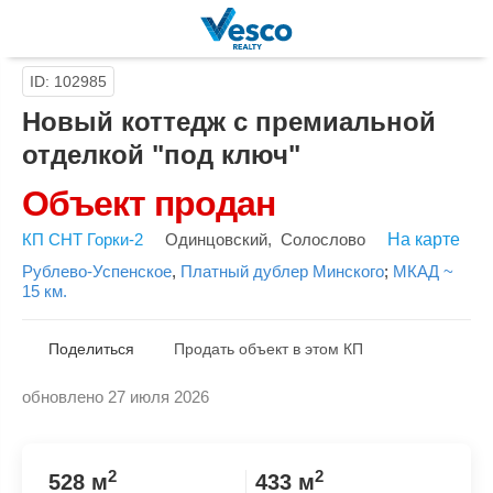
ID: 102985
Новый коттедж с премиальной
отделкой "под ключ"
Объект продан
КП СНТ Горки-2
Одинцовский
,
Солослово
На карте
Рублево-Успенское
,
Платный дублер Минского
;
МКАД ~
15 км.
Поделиться
Продать объект в этом КП
обновлено 27 июля 2026
Скопировать ссылку
2
2
528 м
433 м