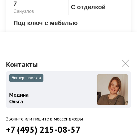
7
С отделкой
Санузлов
Под ключ с мебелью
Под ключ с мебелью
Эксперт проекта
ХАРАКТЕРИСТИКИ
КОММУНИКАЦИИ
Медина
Ольга
2
Площадь
550 м
Звоните или пишите в мессенджеры
Площадь участка
25 сот.
+7 (495) 215-08-57
Категория земель
Земли поселений