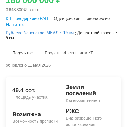
3 643 800
₽
за сот.
КП Новодарьино РАН
Одинцовский
,
Новодарьино
На карте
Рублево-Успенское
;
МКАД ~ 19 км.
;
До платной трассы ~
9 км.
Поделиться
Продать объект в этом КП
обновлено 11 мая 2026
Скопировать ссылку
Земли
49.4 сот.
поселений
Площадь участка
Категория земель
ИЖС
Возможна
Вид разрешенного
Возможность прописки
использования