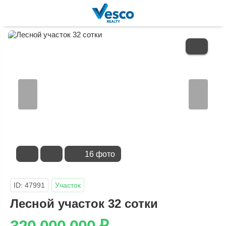
В
ИЗБРАННОЕ
16 фото
ID: 47991
Участок
Лесной участок 32 сотки
320 000 000
₽