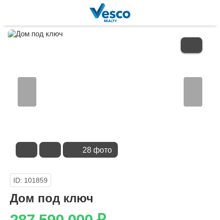
В
ИЗБРАННОЕ
28 фото
ID: 101859
Дом под ключ
287 590 000
₽