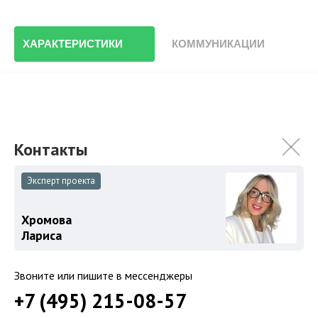
ХАРАКТЕРИСТИКИ
КОММУНИКАЦИИ
2
Площадь
557 м
Площадь участка
49 сот.
Спален
6
Уровни
Цоколь
Эксперт проекта
Хромова
Особенности
Описание объекта
Лариса
Звоните или пишите в мессенджеры
Цоколь: домашний кинозал, музыкальный салон,
+7 (495) 215-08-57
винный погреб, постирочная, кладовка, с/у, котельная;