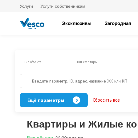
Услуги
Услуги собственникам
Эксклюзивы
Загородная
Тип объекта
Тип квартиры
Введите параметр, ID, адрес, название ЖК или КП
Ещё параметры
Сбросить всё
0
Есть балкон/лоджия
Кол-во спален
Квартиры и Жилые ко