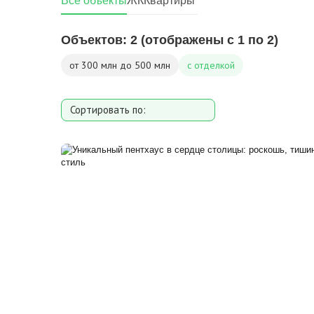
Площадь кухни
до
Все объекты
ЖК
Квартиры
Тип кухни
Объектов:
2
(отображены с 1 по 2)
Эксклюзивы
Видео-о
Кол-во уровней
от 300 млн до 500 млн
с отделкой
Сортировать по:
Площади
Дате добавления
Цене