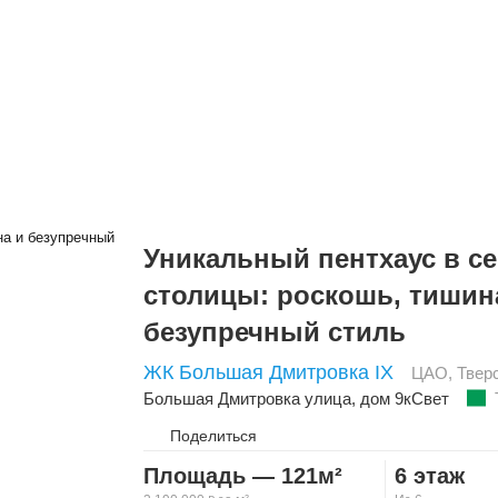
Панорамные окна
Второй свет
Тер
бзор
Уникальный пентхаус в с
столицы: роскошь, тишин
безупречный стиль
ЖК Большая Дмитровка IX
ЦАО
,
Твер
Большая Дмитровка улица
, дом 9кСвет
Поделиться
Площадь — 121м²
6 этаж