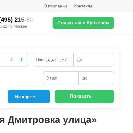
О компании
Контакты
(495) 215-50-XX
Связаться с брокером
о 22 по Москве
Площадь от, м2
до
₽
$
Этаж
до
На карте
Показать
я Дмитровка улица»