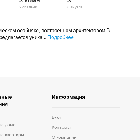
3 комн.
3
2 спальни
Санузла
ческом особняке, построенном архитектором В.
редлагается уника...
Подробнее
вные
Информация
ния
Блог
ые дома
Контакты
ые квартиры
О компании