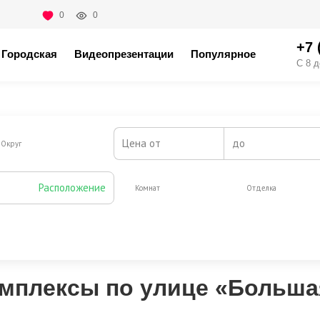
0
0
+7 
Городская
Видеопрезентации
Популярное
С 8 д
Цена от
до
Округ
Расположение
Комнат
Отделка
Жилая площадь от, м2
до
мплексы по улице «Больша