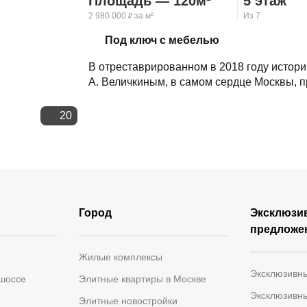
Площадь — 120м²
5 этаж
2 980 000
за м²
Из 7
₽
Скопировать ссылку
Под ключ с мебелью
В отреставрированном в 2018 году истори
А. Величкиным, в самом сердце Москвы, п
20
Город
Эксклюзи
предложе
Жилые комплексы
Эксклюзивн
 шоссе
Элитные квартиры в Москве
Эксклюзивн
Элитные новостройки