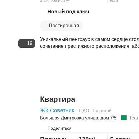
3 190 000
за м²
Из 6
₽
Скопировать ссылку
Новый под ключ
Постирочная
Уникальный пентхаус в самом сердце стол
19
сочетание престижного расположения, абс
Квартира
ЖК Советник
ЦАО
,
Тверской
Большая Дмитровка улица
, дом 7/5
Теат
Поделиться