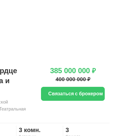
раса
Зимний сад
ердце
385 000 000
₽
400 000 000
а и
₽
Связаться с брокером
ской
Театральная
3 комн.
3