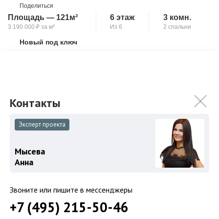
Поделиться
Площадь — 121м²
6 этаж
3 комн.
3 190 000
₽
за м²
Из 6
2 спальни
Новый под ключ
Скопировать ссылку
Постирочная
Уникальный пентхаус в самом сердце столицы общей
площадью 121 кв.м - это редкое сочетание престижного
расположения, абсолютной тишины и безу...
Подробнее
385 000 000
₽
Эксперт проекта
400 000 000
₽
Связаться с брокером
Мысева
Анна
Звоните или пишите в мессенджеры
+7 (495) 215-50-46