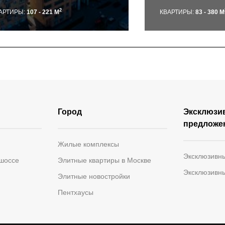
2
АРТИРЫ:
107 - 221 М
КВАРТИРЫ:
83 - 380 М
Город
Эксклюзи
предложе
Жилые комплексы
Эксклюзивн
 шоссе
Элитные квартиры в Москве
Эксклюзивн
Элитные новостройки
Пентхаусы