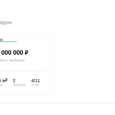
РЯДОМ
на цена
 000 000
₽
люч с мебелью
2
6 м
2
4/11
РА
КОМНАТЫ
ЭТАЖ