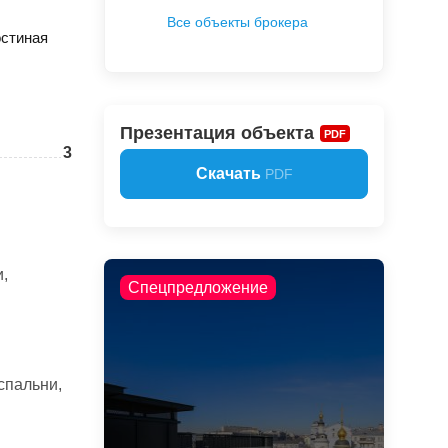
Все объекты брокера
остиная
Презентация объекта
PDF
3
Скачать
PDF
,
Спецпредложение
спальни,