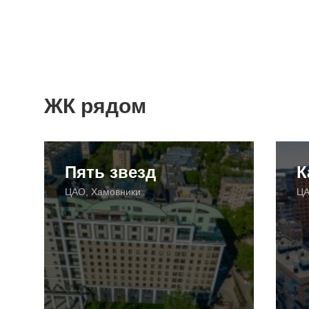
ЖК рядом
Пять звезд
К
ЦАО, Хамовники
ЦА