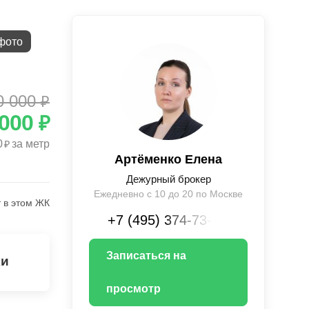
фото
0 000
₽
 000
₽
0
за метр
₽
Артёменко Елена
Дежурный брокер
Ежедневно с 10 до 20 по Москве
 в этом ЖК
+7 (495) 374-73-XX
Записаться на
ки
просмотр