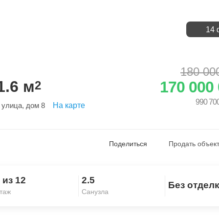
14 
180 00
.6 м
170 000
2
990 70
 улица
, дом 8
На карте
Поделиться
Продать объект
 из 12
2.5
Без отдел
Скопировать ссылку
таж
Санузла