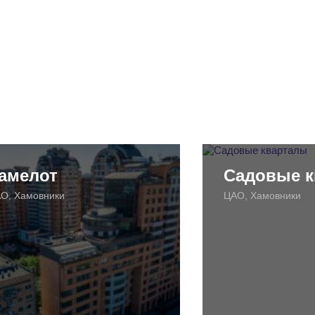
амелот
Садовые 
О, Хамовники
ЦАО, Хамовники