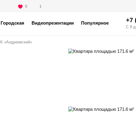
0
1
+7 
Городская
Видеопрезентации
Популярное
С 8 д
К «Андреевский»