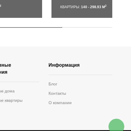
2
2
КВАРТИРЫ:
140 - 298.93 М
вные
Информация
ния
Блог
ые дома
Контакты
ые квартиры
О компании