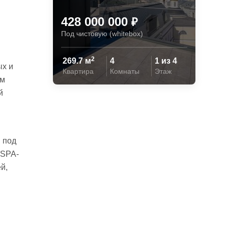
428 000 000
₽
Под чистовую (whitebox)
2
269.7 м
4
1 из 4
ых и
Квартира
Комнаты
Этаж
им
й
 под
 SPA-
й,