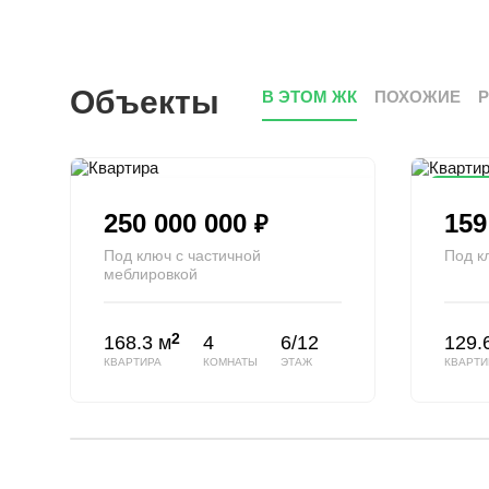
Объекты
В ЭТОМ ЖК
ПОХОЖИЕ
Сниже
250 000 000
159
₽
Под ключ с частичной
Под к
меблировкой
2
168.3 м
4
6/12
129.
КВАРТИРА
КОМНАТЫ
ЭТАЖ
КВАРТИ