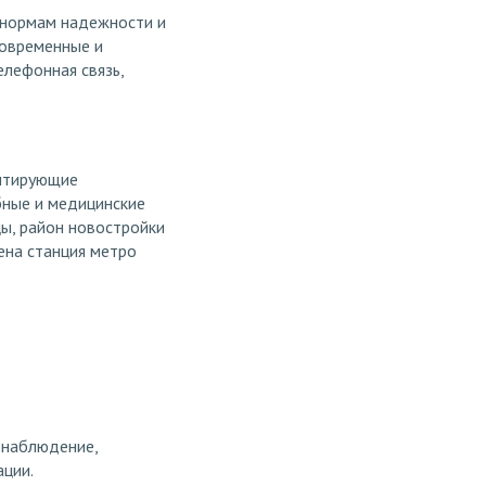
 нормам надежности и
современные и
лефонная связь,
антирующие
бные и медицинские
цы, район новостройки
ена станция метро
онаблюдение,
ации.