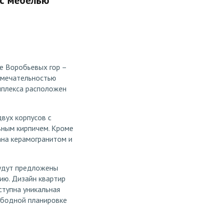
с мебелью
е Воробьевых гор –
римечательностью
мплекса расположен
вух корпусов с
вным кирпичем. Кроме
ана керамогранитом и
будут предложены
ию. Дизайн квартир
тупна уникальная
ободной планировке