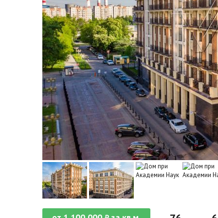
от
1 100 000
за кв.м.
₽