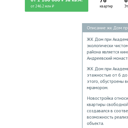
76
6
от 246.2 млн ₽
квартир
Э
Описание жк Дом пр
ЖК Дом при Академи
экологически чисто
района является ки
Андреевский монаст
ЖК Дом при Академи
этажностью от 6 до
этого, обустроены 
мрамором.
Новостройка относи
квартиры свободной
создавался в соотв
возможность реализ
объекта.