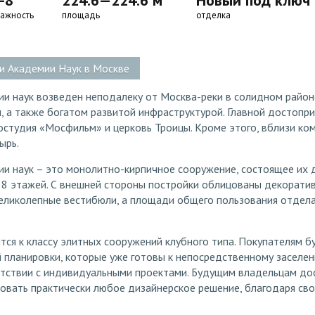
-8
224.6—224.6 м
Новый под ключ 
тажность
площадь
отделка
и Академии Наук в Москве
и наук возведен неподалеку от Москва-реки в солидном район
м, а также богатом развитой инфраструктурой. Главной достоп
ностудия «Мосфильм» и церковь Троицы. Кроме этого, вблизи ко
ырь.
и наук – это монолитно-кирпичное сооружение, состоящее их д
 8 этажей. С внешней стороны постройки облицованы декорати
великолепные вестибюли, а площади общего пользования отдел
тся к классу элитных сооружений клубного типа. Покупателям 
 планировки, которые уже готовы к непосредственному заселен
етствии с индивидуальными проектами. Будущим владельцам дос
овать практически любое дизайнерское решение, благодаря св