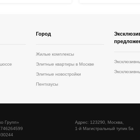
Город
Эксклюзи
предложе
Жилые комплексы
Эксклюзивн
 шоссе
Элитные квартиры в Москве
Эксклюзивн
Элитные новостройки
Пентхаусы
о Групп»
Адрес: 123290, Москва,
7746264599
1-й Магистральный тупик 5а
930244