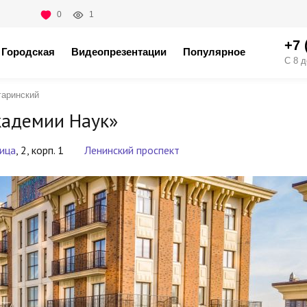
0
1
+7 
Городская
Видеопрезентации
Популярное
С 8 д
гаринский
кадемии Наук»
лица
, 2, корп. 1
Ленинский проспект