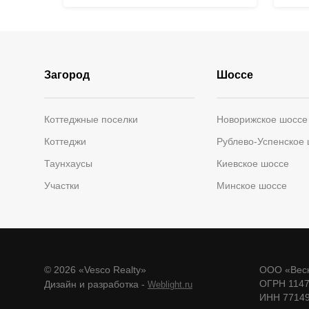
Загород
Шоссе
Коттеджные поселки
Новорижское шоссе
Коттеджи
Рублево-Успенское
Таунхаусы
Киевское шоссе
Участки
Минское шоссе
© 2026 «Vesco Realty»
ООО «Веск
ОГРН 114
Дизайн и разработка -
Weblight.ru
ИНН 7714