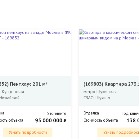
852)
Пентхаус 201 м
(169803)
Квартира 273.
2
 Кунцевская
метро Щукинская
Можайский
СЗАО, Щукино
ка
Уточняйте
Отделка
Под ключ
95 000 000
138 
₽
ость объекта
Стоимость объекта
Узнать подробности
Узнать подробнос