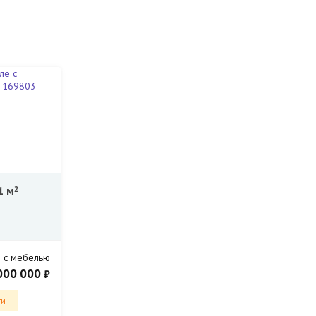
1 м
2
 с мебелью
000 000
₽
ти