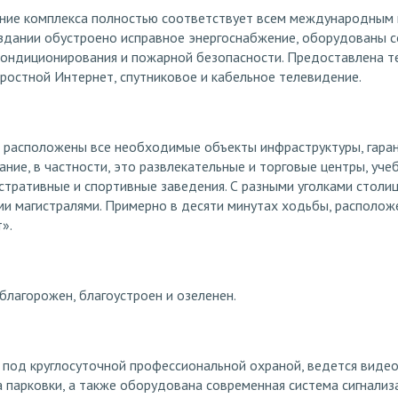
ние комплекса полностью соответствует всем международным
в здании обустроено исправное энергоснабжение, оборудованы 
ондиционирования и пожарной безопасности. Предоставлена те
ростной Интернет, спутниковое и кабельное телевидение.
 расположены все необходимые объекты инфраструктуры, гар
ие, в частности, это развлекательные и торговые центры, уче
стративные и спортивные заведения. С разными уголками столи
ми магистралями. Примерно в десяти минутах ходьбы, располож
».
благорожен, благоустроен и озеленен.
 под круглосуточной профессиональной охраной, ведется виде
 парковки, а также оборудована современная система сигнализ