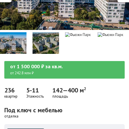
от
1 500 000
₽
за кв.м.
от 242.8 млн ₽
236
5-11
142—400 м
2
квартир
Этажность
площадь
Под ключ с мебелью
отделка