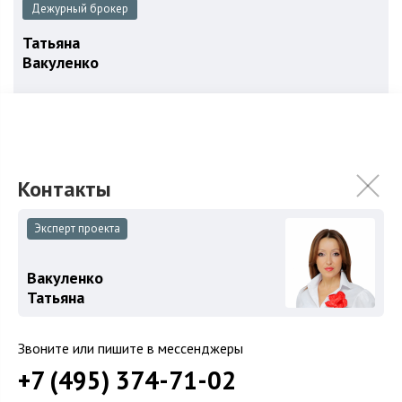
Дежурный брокер
Татьяна
Вакуленко
Записаться на просмотр
+7 (495) 374-71-
Эксперт проекта
Хочу продать объект в этом ЖК
2
Вакуленко
Татьяна
Звоните или пишите в мессенджеры
объекта в продаже от застройщика и собственников
+7 (495) 374-71-02
Посмотреть все предложения