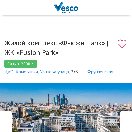
Жилой комплекс «Фьюжн Парк» |
ЖК «Fusion Park»
Сдан в 2008 г.
ЦАО
,
Хамовники
,
Усачёва улица
, 2c3
Фрунзенская