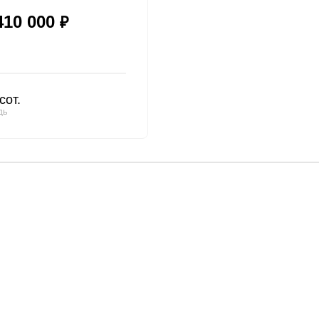
410 000
₽
сот.
ДЬ