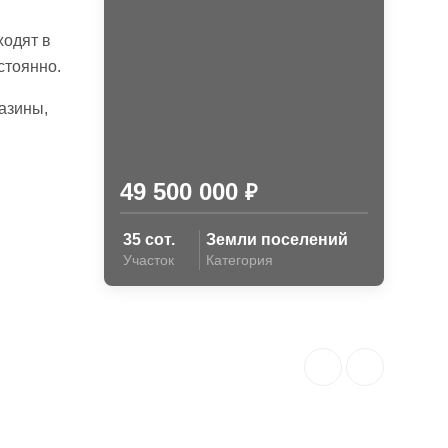
ходят в
стоянно.
азины,
49 500 000
₽
35 сот.
Земли поселений
Участок
Категория