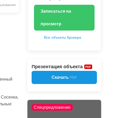
ьзования
Записаться на
просмотр
Все объекты брокера
Презентация объекта
PDF
Скачать
PDF
оенный
 Сосенка,
ильные
Спецпредложение