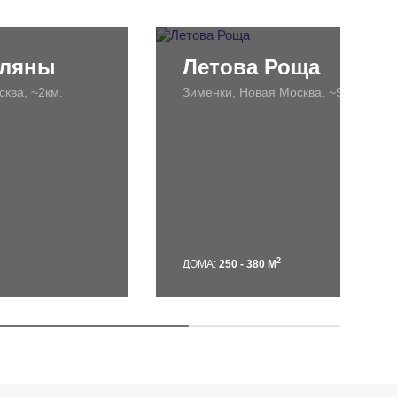
оляны
Летова Роща
ква, ~2км.
Зименки, Новая Москва, ~9км.
2
ДОМА:
250 - 380 М