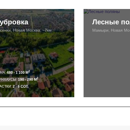
убровка
Лесные п
сенки, Новая Москва, ~7км.
Мамыри, Новая Мос
2
МА:
480 - 1 100 М
2
УНХАУСЫ:
190 - 290 М
АСТКИ:
2 - 6 СОТ.