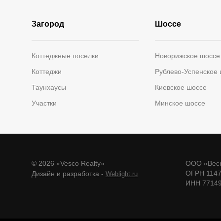
Загород
Шоссе
Коттеджные поселки
Новорижское шоссе
Коттеджи
Рублево-Успенское
Таунхаусы
Киевское шоссе
Участки
Минское шоссе
© 2026 «Vesco Realty»
ООО «Веск
ОГРН 114
Дизайн и разработка -
Weblight.ru
ИНН 7714