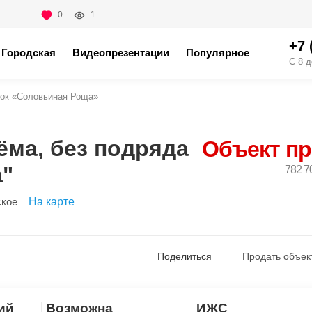
0
1
+7 
Городская
Видеопрезентации
Популярное
С 8 д
ок «Соловьиная Роща»
ёма, без подряда
Объект п
а"
782 7
ское
На карте
Поделиться
Продать объек
ий
Возможна
ИЖС