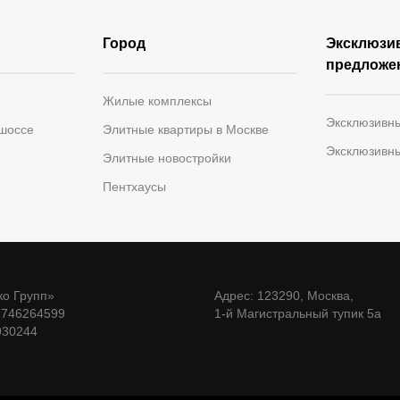
Город
Эксклюзи
предложе
Жилые комплексы
Эксклюзивн
 шоссе
Элитные квартиры в Москве
Эксклюзивн
Элитные новостройки
Пентхаусы
о Групп»
Адрес: 123290, Москва,
7746264599
1-й Магистральный тупик 5а
930244