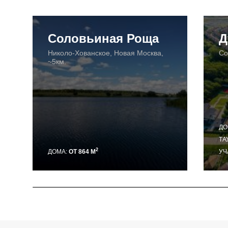
Соловьиная Роща
Д
Николо-Хованское, Новая Москва,
Со
~5км.
ДО
ТА
2
ДОМА:
ОТ 864 М
УЧ