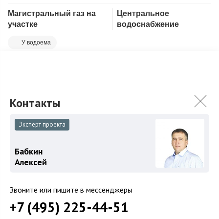
Магистральный газ на
Центральное
Скопировать ссылку
участке
водоснабжение
У водоема
Продается прекрасный участок 30 соток на берегу озера.
Поселок полностью построен, все центральные коммуникации
подведены к участку....
Подробнее
69 000 000
₽
Связаться с брокером
Эксперт проекта
Бабкин
Алексей
Звоните или пишите в мессенджеры
+7 (495) 225-44-51