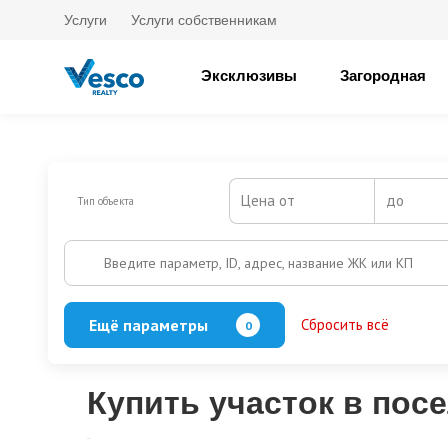
Услуги
Услуги собственникам
Эксклюзивы
Загородная
Цена от
до
Тип объекта
Введите параметр, ID, адрес, название ЖК или КП
Ещё параметры
Сбросить всё
0
Охрана
Есть
Нет
Выезд на платную трассу
Купить участок в пос