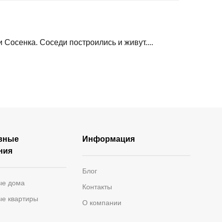
 Сосенка. Соседи построились и живут....
вные
Информация
ния
Блог
ые дома
Контакты
ые квартиры
О компании