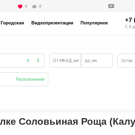
0
0
+7 
Городская
Видеопрезентации
Популярное
С 8 д
От МКАД, км
до, км
Соток
₽
$
Расположение
Эксклюзивы
Видео-обзор
елке Соловьиная Роща (Кал