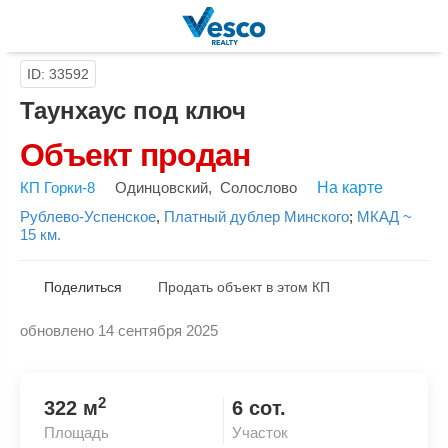
ID: 33592
Таунхаус под ключ
Объект продан
КП Горки-8
Одинцовский
,
Солослово
На карте
Рублево-Успенское
,
Платный дублер Минского
;
МКАД ~
15 км.
Поделиться
Продать объект в этом КП
обновлено 14 сентября 2025
Скопировать ссылку
2
322 м
6 сот.
Площадь
Участок