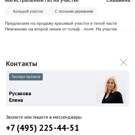
Магистральный газ на участке
Скважина
Скопировать ссылку
Большой участок
С лесными деревьями
Предлагаем на продажу красивый участок в тихой части
Немчиново на второй линии от гольф - поля. На участке
высажено большое количество взрос...
Подробнее
275 000 000
₽
Связаться с брокером
Эксперт проекта
Загород
Русакова
Елена
Коттеджные поселки
Коттеджи
Звоните или пишите в мессенджеры
Таунхаусы
+7 (495) 225-44-51
Участки