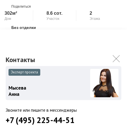
Поделиться
302м²
8.6 сот.
2
Дом
Участок
Этажа
Без отделки
Скопировать ссылку
Предлагается современный дом под чистовую отделку (White
Box) в коттеджном посёлке «Черничные поля». Современный
двухэтажный дом с четырь...
Подробнее
49 000 000
₽
Связаться с брокером
Эксперт проекта
Мысева
Анна
Загород
Звоните или пишите в мессенджеры
Коттеджные поселки
+7 (495) 225-44-51
Коттеджи