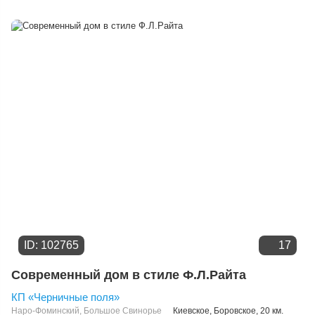
Расстоянию от МКАД
Дате добавления
Цене
ID: 102765
17
Современный дом в стиле Ф.Л.Райта
КП «Черничные поля»
Наро-Фоминский
,
Большое Свинорье
Киевское
,
Боровское
, 20 км.