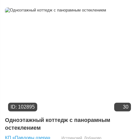
Расстоянию от МКАД
Дате добавления
Цене
ID: 102895
30
Одноэтажный коттедж с панорамным
остеклением
КП «Павловы озера»
Истринский
,
Лобаново