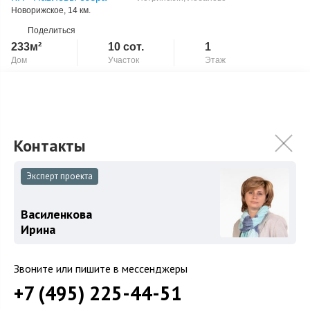
Новорижское
, 14 км.
Поделиться
233м²
10 сот.
1
Дом
Участок
Этаж
Новый под ключ с мебелью
Скопировать ссылку
Просторный и светлый дом идеально подойдёт большой
семье. Дом предлагает четыре комфортные спальни, включая
две детские комнаты по 13 м²...
Подробнее
72 000 000
₽
75 000 000
₽
Эксперт проекта
Связаться с брокером
Василенкова
Ирина
Звоните или пишите в мессенджеры
+7 (495) 225-44-51