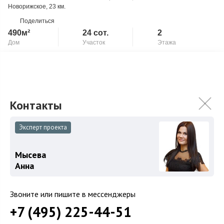
Новорижское
, 23 км.
Поделиться
490м²
24 сот.
2
Дом
Участок
Этажа
Под тапочки
Скопировать ссылку
Камин
Планировка 1 этаж: гостиная с камином + столовая 55 кв.м,
кухня с островом 28.2 кв.м., терраса первого этажа,
постирочная санузел и гараж н...
Подробнее
290 000 000
₽
Эксперт проекта
345 000 000
₽
Мысева
Анна
Связаться с брокером
Звоните или пишите в мессенджеры
+7 (495) 225-44-51
NEW