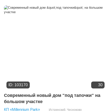
Расстоянию от МКАД
Дате добавления
Цене
ID: 103170
30
Современный новый дом "под тапочки" на
большом участке
КП «Millennium Park»
Истринский
,
Чесноково