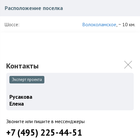
Расположение поселка
Волоколамское
, ~ 10 км.
Шоссе:
Красногорский
,
Красногорск
Район:
Характеристики поселка
128
Количество домов:
Эксперт проекта
12 га
Общая площадь поселка:
Русакова
2011
Год постройки:
Елена
ИЖС
Использование:
Звоните или пишите в мессенджеры
Таунхаусы
+7 (495) 225-44-51