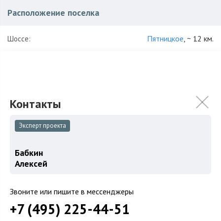
Расположение поселка
Пятницкое
, ~ 12 км.
Шоссе:
Красногорский
,
Ангелово
Район:
Характеристики поселка
80
Количество домов:
Эксперт проекта
54 га
Общая площадь поселка:
Бабкин
2012
Год постройки:
Алексей
ИЖС
Использование:
Звоните или пишите в мессенджеры
Кирпич
+7 (495) 225-44-51