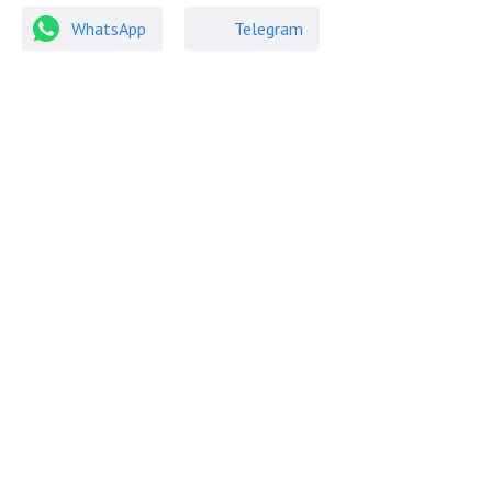
Коттеджи
Таунхаусы
WhatsApp
Telegram
215 000 000
₽
от
215 000 000
₽
до
Rosinka International Group
Застройщик:
Купить объект в этом поселке
Дом
Пятницкое шоссе
2
МКАД: 12 км.
Площадь: 550.00 м