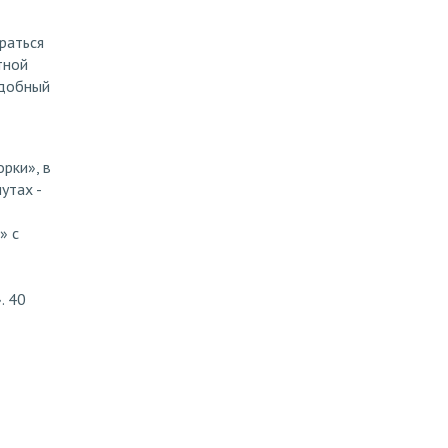
раться
тной
удобный
орки», в
утах -
» с
. 40