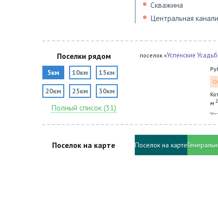
Скважина
Центральная канал
Поселки рядом
Успенские Усадь
поселок «
Ру
5км
10км
15км
О
20км
25км
30км
Ко
2
м
Полный список (31)
Уч
Поселок на карте
Поселок на карте
Генеральн