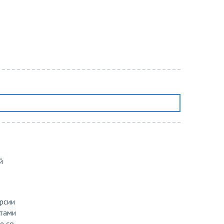
й
рсии
нтами
е со