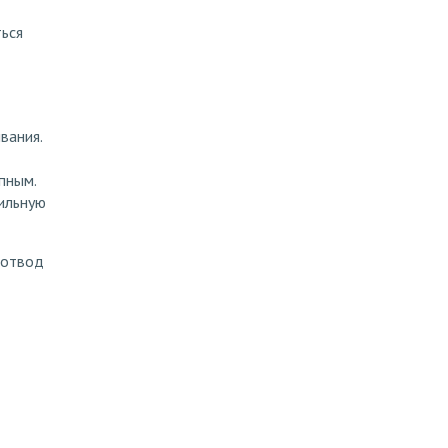
ься
вания.
пным.
ильную
 отвод