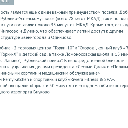
ность
ность является еще одним важным преимуществом поселка. Доб
 Рублево-Успенскому шоссе (всего 28 км от МКАД), так и по пла
я в пути составляет около 35 минут от МКАД. Кроме того, есть 
Чигасово и Дунино, что обеспечивает лёгкий доступ к другим
структуре Звенигорода и Одинцово.
биле - 2 торговых центра: “Горки-10” и “Огород”, конный клуб «Г
“Горки-Х” и детский сад, а также Ломоносовская школа, в 15 мин
ь “Лапино”, “Рублевский привоз”. В непосредственной близости
оната управления делами президента «Лесные Дали» и «Поляны
теннисными кортами и медицинским обслуживанием.
н Remy Kitchen и спортивный клуб «Riviera Fitness & SPA».
ной площадки «Горка» и 30 минут до вертодрома «Ситикоптер»
ного аэропорта Внуково.