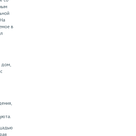
бным
ьной
 На
емое в
ыл
 дом,
ас
дения,
уюта.
ощадью
рая