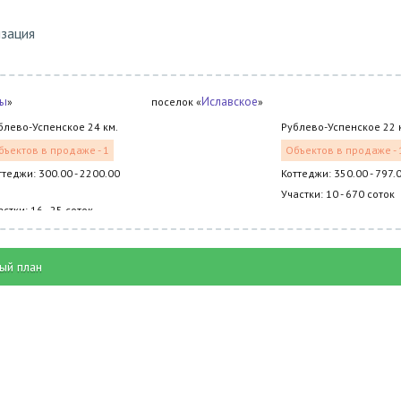
изация
бы
Иславское
»
поселок «
»
блево-Успенское 24 км.
Рублево-Успенское 22 
бъектов в продаже - 1
Объектов в продаже - 
ттеджи: 300.00 - 2200.00
Коттеджи: 350.00 - 797.
Участки: 10 - 670 соток
астки: 16 - 25 соток
ый план