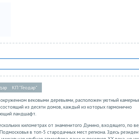
дар
КП "Геодар"
, окруженном вековыми деревьями, расположен уютный камерны
 состоящий из десяти домов, каждый из которых гармонично
ающий ландшафт.
ескольких километрах от знаменитого Дунино, входящего, по ве
Подмосковья в топ-5 стародачных мест региона. Здесь резиде
 уникальная клубная атмосфера дачных поселков ХХ века, но уж