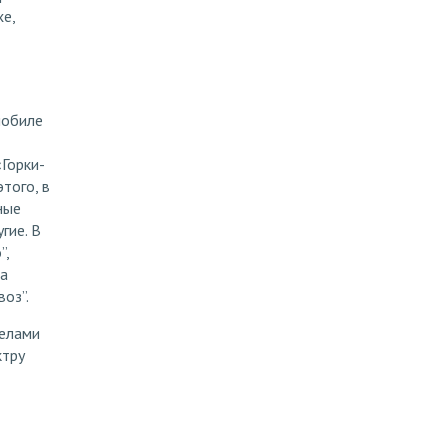
е,
мобиле
Горки-
того, в
ные
гие. В
”,
ка
оз”.
делами
ктру