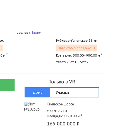
Пион
поселок «
»
км.
Рублево-Успенское 26 км.
1
Объектов в продаже - 1
2
2
00 м
Коттеджи: 300.00 - 980.00 м
Участки: от 18 соток
Только в VR
Дома
Участки
Киевское шоссе
МКАД: 23 км.
2
Площадь: 1170.00 м
165 000 000
₽