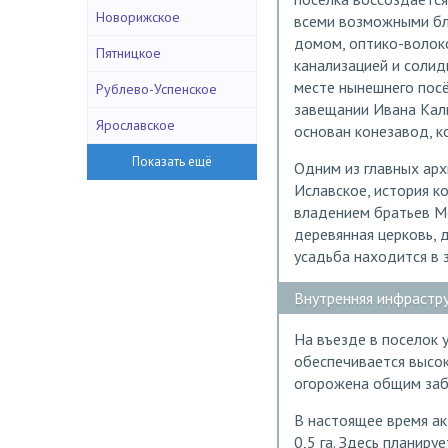
Новорижское
всеми возможными бл
домом, оптико-волок
Пятницкое
канализацией и соли
месте нынешнего посё
Рублево-Успенское
завещании Ивана Кали
Ярославское
основан конезавод, к
Одним из главных арх
Иславское, история ко
владением братьев М
деревянная церковь, 
усадьба находится в 
Внутренняя инфрастр
На въезде в поселок
обеспечивается высок
огорожена общим забо
В настоящее время а
0,5 га. Здесь планир