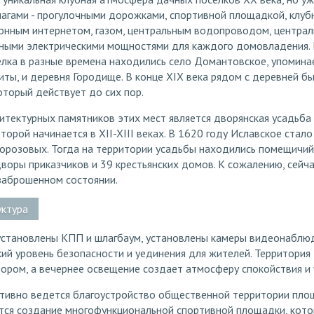
агами - прогулочными дорожками, спортивной площадкой, клу
онным интернетом, газом, центральным водопроводом, централ
дными электрическими мощностями для каждого домовладения.
лка в разные времена находились село Домантовское, упомина
ты, и деревня Городище. В конце XIX века рядом с деревней б
оторый действует до сих пор.
итектурных памятников этих мест является дворянская усадьба
торой начинается в XII-XIII веках. В 1620 году Иславское стало
орозовых. Тогда на территории усадьбы находились помещичий
дворы приказчиков и 39 крестьянских домов. К сожалению, сейч
заброшенном состоянии.
уктура
 установлены КПП и шлагбаум, установлены камеры видеонаблю
ий уровень безопасности и уединения для жителей. Территория
ром, а вечернее освещение создает атмосферу спокойствия и 
ктивно ведется благоустройство общественной территории пл
уется создание многофункциональной спортивной площадки, кото