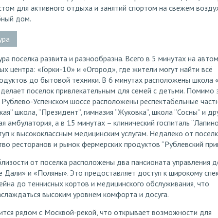
том для активного отдыха и занятий спортом на свежем воздух
бный дом.
ура
ра поселка развита и разнообразна. Всего в 5 минутах на авто
ых центра: «Горки-10» и «Огород», где жители могут найти всё
одуктов до бытовой техники. В 6 минутах расположены школа «
о делает поселок привлекательным для семей с детьми. Помимо э
а Рублево-Успенском шоссе расположены респектабельные част
я” школа, “Президент”, гимназия “Жуковка”, школа “Сосны” и дру
я амбулатория, а в 15 минутах – клинический госпиталь “Лапино
уп к высококлассным медицинским услугам. Недалеко от посел
тво ресторанов и рынок фермерских продуктов “Рублевский прив
близости от поселка расположены два пансионата управления 
 Дали» и «Поляны». Это предоставляет доступ к широкому спе
ссейна до теннисных кортов и медицинского обслуживания, что
аслаждаться высоким уровнем комфорта и досуга.
ится рядом с Москвой-рекой, что открывает возможности для