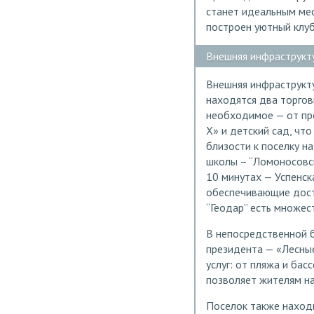
станет идеальным мес
построен уютный клу
Внешняя инфраструкт
Внешняя инфраструкту
находятся два торгов
необходимое — от пр
Х» и детский сад, чт
близости к поселку н
школы – “Ломоносовска
10 минутах — Успенска
обеспечивающие дост
“Геодар” есть множес
В непосредственной 
президента — «Лесные
услуг: от пляжа и ба
позволяет жителям н
Поселок также наход