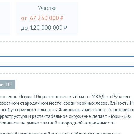
Участки
от
67 230 000
₽
до
120 000 000
₽
ки-10
поселок «Горки-10» расположен в 26 км от МКАД по Рублево-
известном стародачном месте, среди хвойных лесов, близость 
 особую привлекательность. Живописная местность, благоприят
нфраструктура и респектабельное окружение делает «Горки-10»
бованном на рынке элитной загородной недвижимости.
мволом благополучия и богатства и обладают интересным