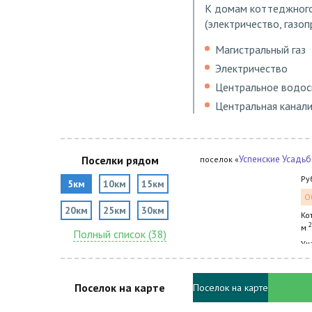
К домам коттеджного
(электричество, газо
Магистральный газ
Электричество
Центральное водо
Центральная канал
Поселки рядом
Успенские Усадь
поселок «
Ру
5км
10км
15км
О
20км
25км
30км
Ко
2
м
Полный список (38)
Уч
Поселок на карте
Поселок на карте