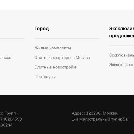
Город
Эксклюзи
предложе
Жилые комплексы
Эксклюзивн
 шоссе
Элитные квартиры в Москве
Эксклюзивн
Элитные новостройки
Пентхаусы
о Групп»
Адрес: 123290, Москва,
7746264599
1-й Магистральный тупик 5а
930244