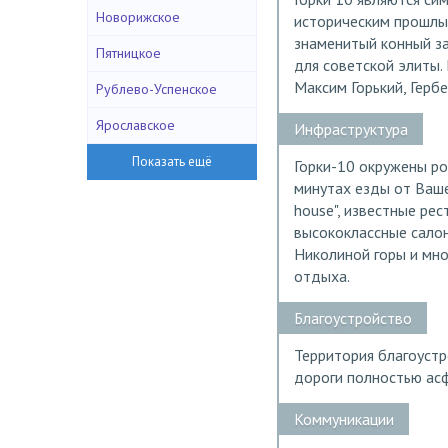
Новорижское
историческим прошлым
знаменитый конный за
Пятницкое
для советской элиты.
Максим Горький, Герб
Рублево-Успенское
Ярославское
Инфраструктура
Горки-10 окружены ро
минутах езды от Ваше
house", известные ре
высококлассные салон
Николиной горы и мн
отдыха.
Благоустройство
Территория благоуст
дороги полностью ас
Коммуникации