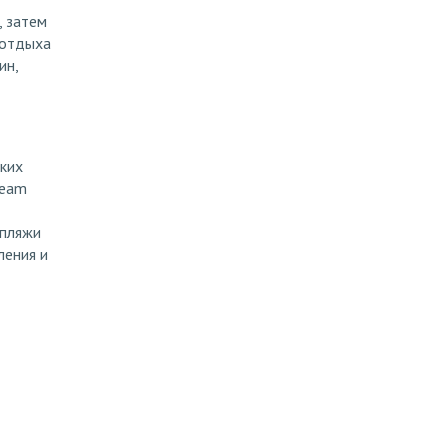
, затем
 отдыха
ин,
ьких
ream
 пляжи
ления и