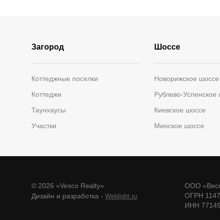
Загород
Шоссе
Коттеджные поселки
Новорижское шоссе
Коттеджи
Рублево-Успенское
Таунхаусы
Киевское шоссе
Участки
Минское шоссе
© 2026 «Vesco Realty»
ООО «Веск
ОГРН 114
Дизайн и разработка -
Weblight.ru
ИНН 7714