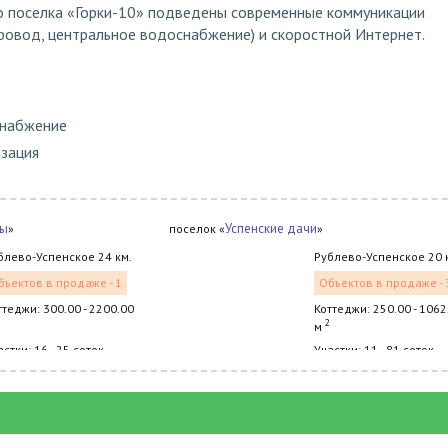
 поселка «Горки-10» подведены современные коммуникации
провод, центральное водоснабжение) и скоростной Интернет.
снабжение
изация
бы
Успенские дачи
»
поселок «
»
блево-Успенское 24 км.
Рублево-Успенское 20 
бъектов в продаже - 1
Объектов в продаже - 
ттеджи: 300.00 - 2200.00
Коттеджи: 250.00 - 1062
2
м
астки: 16 - 25 соток
Участки: 11 - 81 соток