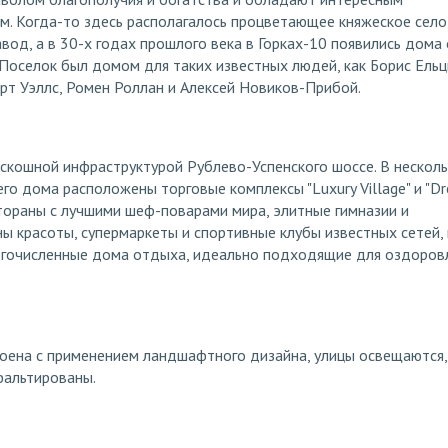
. Когда-то здесь располагалось процветающее княжеское село
вод, а в 30-х годах прошлого века в Горках-10 появились дома
 Поселок был домом для таких известных людей, как Борис Ельц
ерт Уэллс, Ромен Роллан и Алексей Новиков-Прибой.
скошной инфраструктурой Рублево-Успенского шоссе. В нескол
го дома расположены торговые комплексы "Luxury Village" и "D
стораны с лучшими шеф-поварами мира, элитные гимназии и
ы красоты, супермаркеты и спортивные клубы известных сетей,
огочисленные дома отдыха, идеально подходящие для оздоров
роена с применением ландшафтного дизайна, улицы освещаются,
фальтированы.