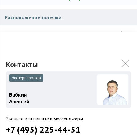
Расположение поселка
Новорижское
, ~ 65 км.
Шоссе:
Рузский
,
Рождествено
Район:
Характеристики поселка
Эксперт проекта
Уточняйте
Общая площадь поселка:
Бабкин
Алексей
Купить объект в этом поселке
Звоните или пишите в мессенджеры
Дом
+7 (495) 225-44-51