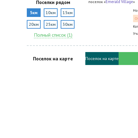
Поселки рядом
Emerald Village
поселок «
»
Но
5км
10км
15км
О
20км
25км
30км
Ко
Уч
Полный список (1)
Поселок на карте
Поселок на карте