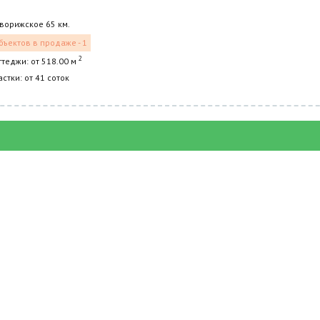
ворижское 65 км.
бъектов в продаже - 1
2
ттеджи: от 518.00 м
астки: от 41 соток