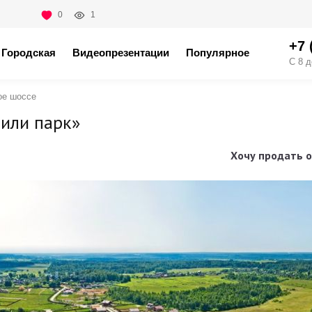
0
1
+7 
Городская
Видеопрезентации
Популярное
С 8 д
ое шоссе
или парк»
Хочу продать о