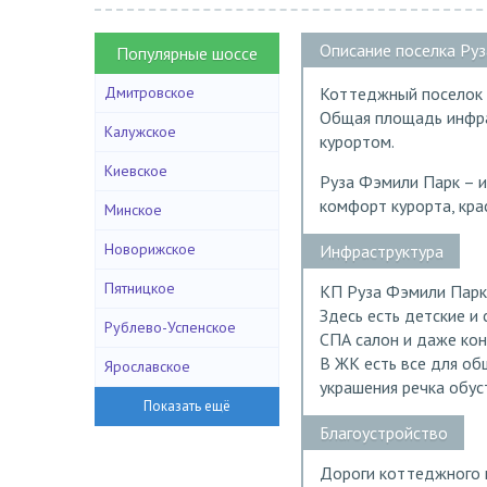
Описание поселка Ру
Популярные шоссе
Дмитровское
Коттеджный поселок 
Общая площадь инфрас
Калужское
курортом.
Киевское
Руза Фэмили Парк – и
комфорт курорта, кра
Минское
Новорижское
Инфраструктура
Пятницкое
КП Руза Фэмили Парк
Здесь есть детские и
Рублево-Успенское
СПА салон и даже кон
В ЖК есть все для об
Ярославское
украшения речка обус
Благоустройство
Дороги коттеджного 