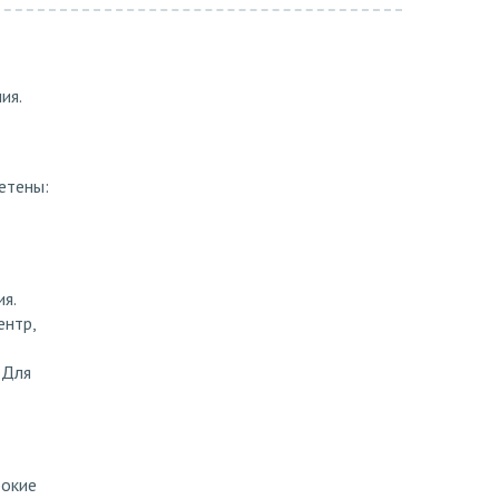
ия.
етены:
я.
ентр,
 Для
рокие