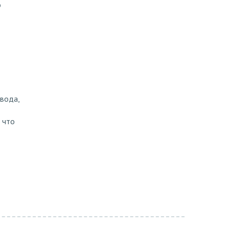
о
 вода,
 что