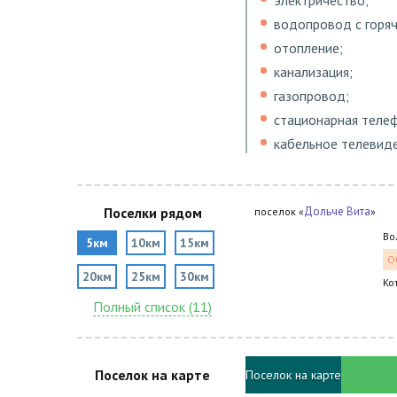
водопровод с горяч
отопление;
канализация;
газопровод;
стационарная телеф
кабельное телевиде
Поселки рядом
Дольче Вита
поселок «
»
Во
5км
10км
15км
О
20км
25км
30км
Ко
Полный список (11)
Поселок на карте
Поселок на карте