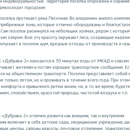
 индивидуальностью. Территория поселка огорожена и охраняе
ревосходят городские.
оселка протекает река Песочная. Во владениях жилого комплек
 прибрежные зоны, которые отлично оборудованы и благоустро
Сам поселок раскинулся на небольших холмах, рядом с которым
тым озером. Всю эту красоту окружают леса, создающие надеж
ропускает в поселок шум, вредные отходы от производств и газ
 «Дубрава-2» находится в 30 минутах езды от МКАД и совсем
ечивает жителям и гостям хорошее транспортное сообщение. Ес
ся на общественном транспорте. Поселок представляет собой 
е только летом, но и проживать в течение всего года. При этом
 комфорта и привычного ритма жизни, но, в то же время, будете
ием, спокойствием, красотой природы, чистотой воздуха и т.п.
 «Дубрава-2» отлично развита как внешняя, так и внутренняя
няя включает в себя детские сады, медицинские учреждения, шк
говые центры, салоны красоты, почтовое отделение, транспортн