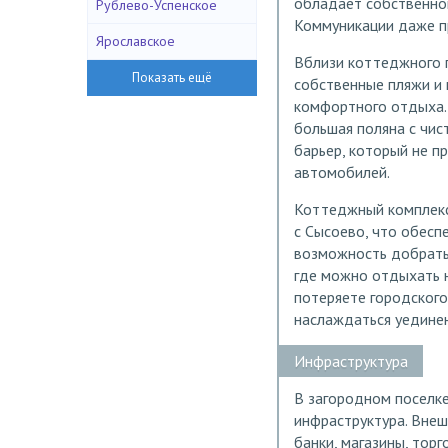
обладает собственной
Рублево-Успенское
Коммуникации даже п
Ярославское
Вблизи коттеджного п
собственные пляжи и
комфортного отдыха. 
большая поляна с чис
барьер, который не п
автомобилей.
Коттеджный комплекс
с Сысоево, что обесп
возможность добрать
где можно отдыхать н
потеряете городского
наслаждаться уединен
Инфраструктура
В загородном поселке
инфраструктура. Внеш
банки, магазины, тор