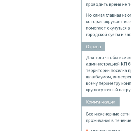
проводить время не т
Но самая главная изю
которая окружает все
помогают окунуться в
городской суеты и за
Охрана
Для того чтобы все ж
администрацией КП бы
территории поселка п
шлагбаумом, видеорег
всему периметру ком
круглосуточный патрул
Коммуникации
Все инженерные сети
проживания в течение
электричество;