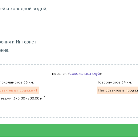
ей и холодной водой;
ония и Интернет;
ние.
Сокольники клуб
поселок «
»
локоламское 36 км.
Новорижское 34 км.
бъектов в продаже - 1
Нет объектов в прода
2
ттеджи: 373.00 - 800.00 м