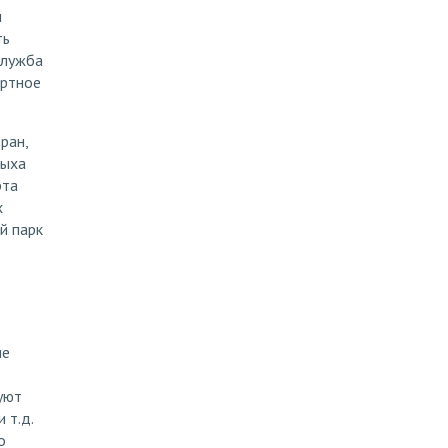
м
ть
служба
ортное
ран,
дыха
рта
х
й парк
ие
уют
 т.д.
о