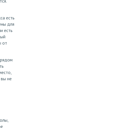
тся.
са есть
ены для
и есть
ный
ы от
 рядом
ть
место,
 вы не
олы,
ое