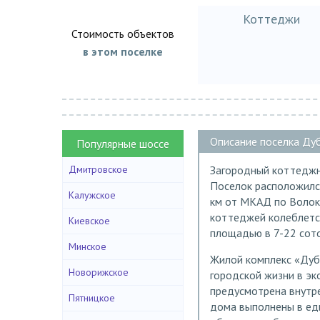
Коттеджи
Стоимость объектов
в этом поселке
Описание поселка Ду
Популярные шоссе
Дмитровское
Загородный коттеджны
Поселок расположился
Калужское
км от МКАД по Волоко
коттеджей колеблется
Киевское
площадью в 7-22 сото
Минское
Жилой комплекс «Дуб
Новорижское
городской жизни в эк
предусмотрена внутре
Пятницкое
дома выполнены в еди