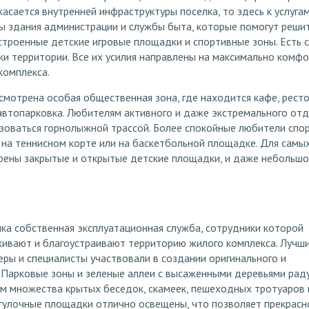
касается внутренней инфраструктуры поселка, то здесь к услуга
ы здания администрации и службы быта, которые помогут реши
троенные детские игровые площадки и спортивные зоны. Есть 
ки территории. Все их усилия направлены на максимально комф
комплекса.
смотрена особая общественная зона, где находится кафе, ресто
автопарковка. Любителям активного и даже экстремального от
зоваться горнолыжной трассой. Более спокойные любители спо
 на теннисном корте или на баскетбольной площадке. Для самы
рены закрытые и открытые детские площадки, и даже небольшо
ка собственная эксплуатационная служба, сотрудники которой
ивают и благоустраивают территорию жилого комплекса. Лучш
ы и специалисты участвовали в создании оригинального и
. Парковые зоны и зеленые аллеи с высаженными деревьями рад
м множества крытых беседок, скамеек, пешеходных тротуаров и
гулочные площадки отлично освещены, что позволяет прекрасн