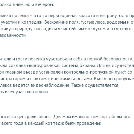
олько днем, но и вечером.
минка поселка – это та первозданная красота и нетронутость п
 участки и коттеджи. Бескрайние поля, густые леса, водоемы и о
 живую природу, насладиться чистейшим воздухом и отдохнуть
газованности.
ители и гости поселка чувствовали себя в полной безопасности,
ла создана многоуровневая система охраны. Для ее осуществл
ри главном въезде установлен контрольно-пропускной пункт со
истратором и с автоматическими воротами. Въезд по пропуска
плекса ведется видеонаблюдение. Также осуществляется
ь всех участков и улиц.
 поселка централизованы. Для максимально комфортабельного
 всего года в каждый коттедж были проведены: