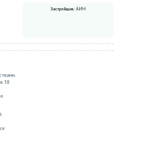
АИН
Застройщик:
ствами.
 в 38
ах
й
се