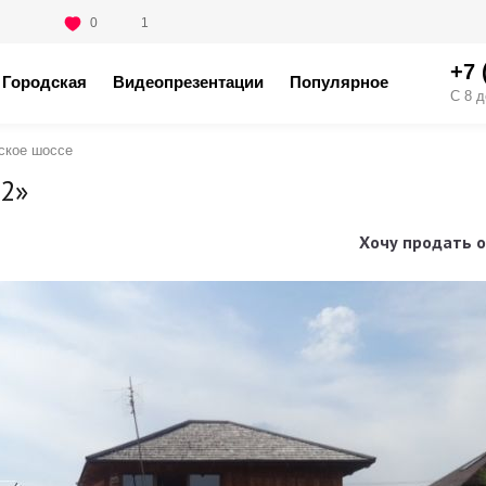
0
1
+7 
Городская
Видеопрезентации
Популярное
С 8 д
ское шоссе
-2»
Хочу продать о