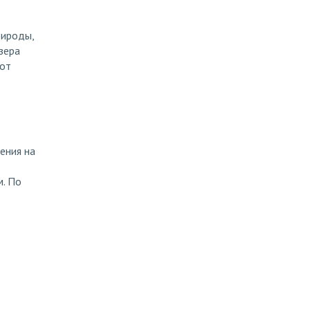
рироды,
зера
 от
ения на
м. По