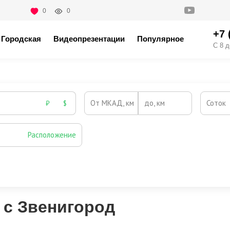
0
0
+7 
Городская
Видеопрезентации
Популярное
С 8 д
От МКАД, км
до, км
Соток
₽
$
Расположение
Эксклюзивы
Видео-обзор
 с Звенигород