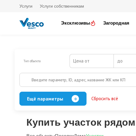
Услуги
Услуги собственникам
Эксклюзивы
Загородная
Цена от
до
Тип объекта
Введите параметр, ID, адрес, название ЖК или КП
Ещё параметры
Сбросить всё
0
Охрана
Есть
Нет
Выезд на платную трассу
Купить участок рядом