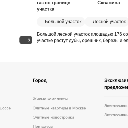
газ по границе
Скважина
участка
Большой участок
Лесной участок
Большой лесной участок площадью 176 сот
5
участке растут дубы, орешник, березы и ел
Город
Эксклюзи
предложе
Жилые комплексы
Эксклюзивн
 шоссе
Элитные квартиры в Москве
Эксклюзивн
Элитные новостройки
Пентхаусы