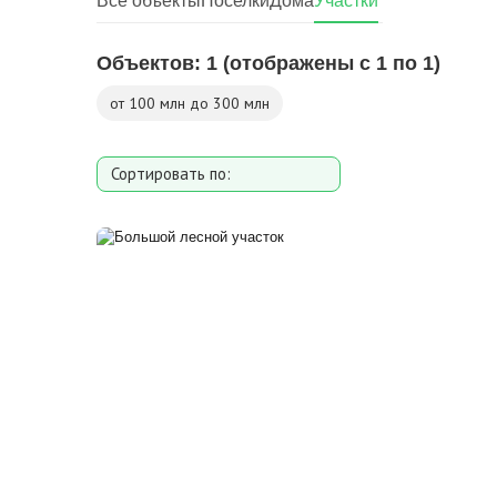
Все объекты
Поселки
Дома
Участки
Объектов:
1
(отображены с 1 по 1)
от 100 млн до 300 млн
Сортировать по:
Площади участка
Расстоянию от МКАД
Дате добавления
Цене