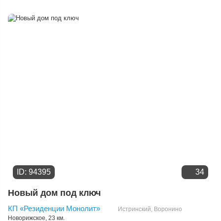
Расстоянию от МКАД
Дате добавления
Цене
ID: 94395
34
Новый дом под ключ
КП «Резиденции Монолит»
Истринский
,
Воронино
Новорижское
, 23 км.