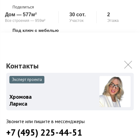
Поделиться
Дом — 577м²
30 сот.
2
Все строения — 959м²
Участок
Этажа
Под ключ с мебелью
Скопировать ссылку
Бассейн
Камин
Цоколь: кинотеатр/гостевая спальня, СПА зона с сауной,
джакузи, с/у, постирочная, холодильная комната, котельная,
водоподготовка 1 этаж: хо...
Подробнее
275 000 000
₽
Эксперт проекта
290 000 000
₽
Хромова
Связаться с брокером
Лариса
Звоните или пишите в мессенджеры
+7 (495) 225-44-51