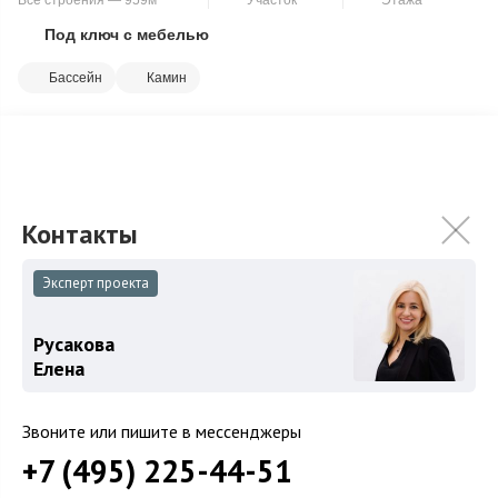
Под ключ с мебелью
Скопировать ссылку
Бассейн
Камин
Цоколь: кинотеатр/гостевая спальня, СПА зона с сауной,
джакузи, с/у, постирочная, холодильная комната, котельная,
водоподготовка 1 этаж: хо...
Подробнее
275 000 000
₽
290 000 000
₽
Связаться с брокером
Эксперт проекта
Русакова
Елена
Звоните или пишите в мессенджеры
+7 (495) 225-44-51