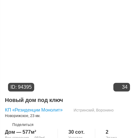
Цене
ID: 94395
34
Новый дом под ключ
КП «Резиденции Монолит»
Истринский
,
Воронино
Новорижское
, 23 км.
Поделиться
Дом — 577м²
30 сот.
2
Все строения — 959м²
Участок
Этажа