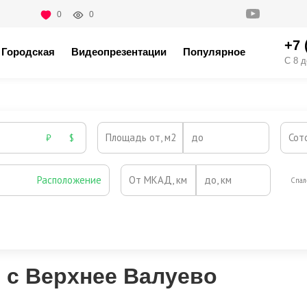
0
0
+7 
Городская
Видеопрезентации
Популярное
С 8 д
Площадь от, м2
до
Сот
₽
$
Расположение
От МКАД, км
до, км
Спал
Охрана
Камин
Есть
Нет
Выезд на платную трассу
 с Верхнее Валуево