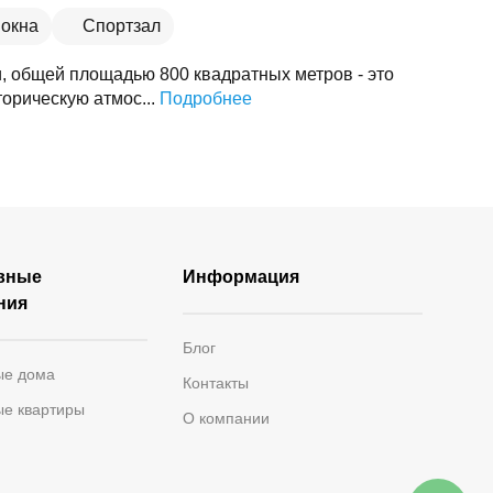
окна
Спортзал
и, общей площадью 800 квадратных метров - это
торическую атмос...
Подробнее
вные
Информация
ния
Блог
ые дома
Контакты
ые квартиры
О компании