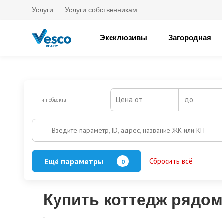
Услуги
Услуги собственникам
Эксклюзивы
Загородная
Цена от
до
Тип объекта
Введите параметр, ID, адрес, название ЖК или КП
Ещё параметры
Сбросить всё
0
Баня
Бассейн
Кол-во этажей
Купить коттедж рядом