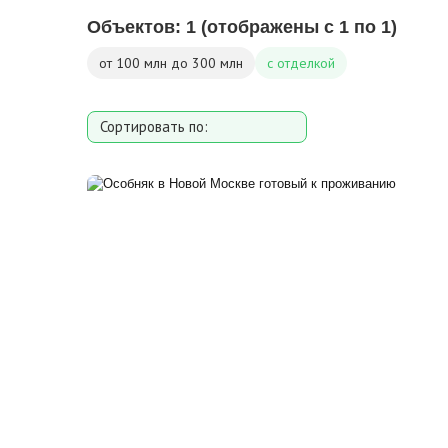
Объектов:
1
(отображены с 1 по 1)
от 100 млн до 300 млн
с отделкой
Сортировать по:
Площади
Площади участка
Расстоянию от МКАД
Дате добавления
Цене