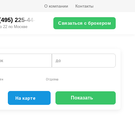
О компании
Контакты
(495) 225-44-XX
Связаться с брокером
о 22 по Москве
ок
до
ен
Отделка
На карте
Показать
Эксклюзивы
Видео-обзор