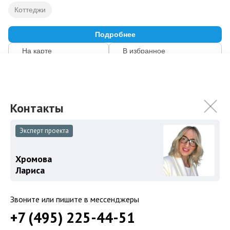
Коттеджи
Подробнее
На карте
В избранное
Загород
Коттеджные поселки
Эксперт проекта
Коттеджи
Хромова
Таунхаусы
Лариса
Участки
Шоссе
Звоните или пишите в мессенджеры
+7 (495) 225-44-51
Новорижское шоссе