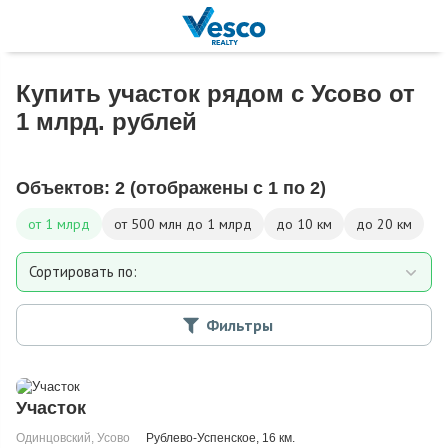
Купить участок рядом с Усово от
1 млрд. рублей
Объектов:
2
(отображены с 1 по 2)
от 1 млрд
от 500 млн до 1 млрд
до 10 км
до 20 км
Сортировать по:
Площади участка
Фильтры
Расстоянию от МКАД
Дате добавления
Цене
Участок
Одинцовский
ID: 45702
,
Усово
Рублево-Успенское
, 16 км.
1