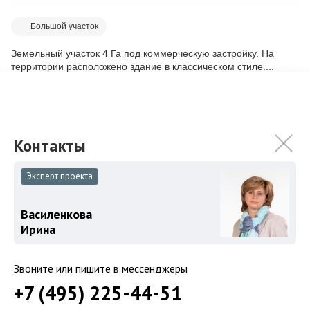
Большой участок
Скопировать ссылку
Земельный участок 4 Га под коммерческую застройку. На
территории расположено здание в классическом стиле....
Подробнее
2 054 170 000
₽
Связаться с брокером
Эксперт проекта
Загород
Василенкова
Ирина
Коттеджные поселки
Коттеджи
Звоните или пишите в мессенджеры
Таунхаусы
+7 (495) 225-44-51
Участки